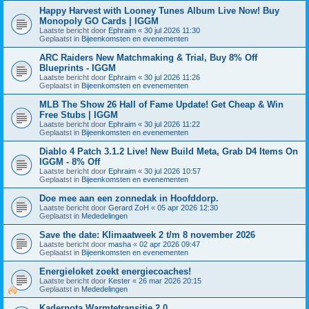
Happy Harvest with Looney Tunes Album Live Now! Buy
Monopoly GO Cards | IGGM
Laatste bericht door
Ephraim
«
30 jul 2026 11:30
Geplaatst in
Bijeenkomsten en evenementen
ARC Raiders New Matchmaking & Trial, Buy 8% Off
Blueprints - IGGM
Laatste bericht door
Ephraim
«
30 jul 2026 11:26
Geplaatst in
Bijeenkomsten en evenementen
MLB The Show 26 Hall of Fame Update! Get Cheap & Win
Free Stubs | IGGM
Laatste bericht door
Ephraim
«
30 jul 2026 11:22
Geplaatst in
Bijeenkomsten en evenementen
Diablo 4 Patch 3.1.2 Live! New Build Meta, Grab D4 Items On
IGGM - 8% Off
Laatste bericht door
Ephraim
«
30 jul 2026 10:57
Geplaatst in
Bijeenkomsten en evenementen
Doe mee aan een zonnedak in Hoofddorp.
Laatste bericht door
Gerard ZoH
«
05 apr 2026 12:30
Geplaatst in
Mededelingen
Save the date: Klimaatweek 2 t/m 8 november 2026
Laatste bericht door
masha
«
02 apr 2026 09:47
Geplaatst in
Bijeenkomsten en evenementen
Energieloket zoekt energiecoaches!
Laatste bericht door
Kester
«
26 mar 2026 20:15
Geplaatst in
Mededelingen
Kadernota Warmtetransitie 2.0