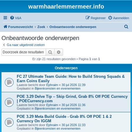
warmhaarlemmermeer.info
V&A
Registreer
Aanmelden
Z
Forumoverzicht
Zoek
Onbeantwoorde onderwerpen
o
Onbeantwoorde onderwerpen
e
Ga naar uitgebreid zoeken
k
Zoek
Uitgebreid zoeken
Er zijn 21 resultaten gevonden • Pagina
1
van
1
Onderwerpen
FC 27 Ultimate Team Guide: How to Build Strong Squads &
Earn Coins Easily
Laatste bericht door
Ephraim
«
30 jul 2026 11:39
Geplaatst in
Bijeenkomsten en evenementen
POE 3.29 Delve Tip – Skip Grind, Grab 8% Off POE Currency
| POECurrency.com
Laatste bericht door
Ephraim
«
30 jul 2026 11:36
Geplaatst in
Bijeenkomsten en evenementen
POE 3.29 Meta Build Guide - Grab 8% Off POE 1 & 2
Currency On IGGM
Laatste bericht door
Ephraim
«
30 jul 2026 11:33
Geplaatst in
Bijeenkomsten en evenementen