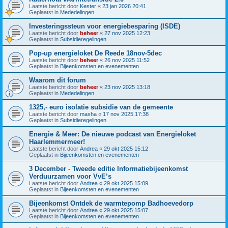
Laatste bericht door
Kester
«
23 jan 2026 20:41
Geplaatst in
Mededelingen
Investeringssteun voor energiebesparing (ISDE)
Laatste bericht door
beheer
«
27 nov 2025 12:23
Geplaatst in
Subsidieregelingen
Pop-up energieloket De Reede 18nov-5dec
Laatste bericht door
beheer
«
26 nov 2025 11:52
Geplaatst in
Bijeenkomsten en evenementen
Waarom dit forum
Laatste bericht door
beheer
«
23 nov 2025 13:18
Geplaatst in
Mededelingen
1325,- euro isolatie subsidie van de gemeente
Laatste bericht door
masha
«
17 nov 2025 17:38
Geplaatst in
Subsidieregelingen
Energie & Meer: De nieuwe podcast van Energieloket
Haarlemmermeer!
Laatste bericht door
Andrea
«
29 okt 2025 15:12
Geplaatst in
Bijeenkomsten en evenementen
3 December - Tweede editie Informatiebijeenkomst
Verduurzamen voor VvE’s
Laatste bericht door
Andrea
«
29 okt 2025 15:09
Geplaatst in
Bijeenkomsten en evenementen
Bijeenkomst Ontdek de warmtepomp Badhoevedorp
Laatste bericht door
Andrea
«
29 okt 2025 15:07
Geplaatst in
Bijeenkomsten en evenementen