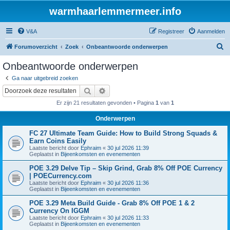
warmhaarlemmermeer.info
V&A
Registreer
Aanmelden
Z
Forumoverzicht
Zoek
Onbeantwoorde onderwerpen
o
Onbeantwoorde onderwerpen
e
Ga naar uitgebreid zoeken
k
Zoek
Uitgebreid zoeken
Er zijn 21 resultaten gevonden • Pagina
1
van
1
Onderwerpen
FC 27 Ultimate Team Guide: How to Build Strong Squads &
Earn Coins Easily
Laatste bericht door
Ephraim
«
30 jul 2026 11:39
Geplaatst in
Bijeenkomsten en evenementen
POE 3.29 Delve Tip – Skip Grind, Grab 8% Off POE Currency
| POECurrency.com
Laatste bericht door
Ephraim
«
30 jul 2026 11:36
Geplaatst in
Bijeenkomsten en evenementen
POE 3.29 Meta Build Guide - Grab 8% Off POE 1 & 2
Currency On IGGM
Laatste bericht door
Ephraim
«
30 jul 2026 11:33
Geplaatst in
Bijeenkomsten en evenementen