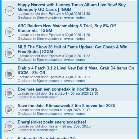
Happy Harvest with Looney Tunes Album Live Now! Buy
Monopoly GO Cards | IGGM
Laatste bericht door
Ephraim
«
30 jul 2026 11:30
Geplaatst in
Bijeenkomsten en evenementen
ARC Raiders New Matchmaking & Trial, Buy 8% Off
Blueprints - IGGM
Laatste bericht door
Ephraim
«
30 jul 2026 11:26
Geplaatst in
Bijeenkomsten en evenementen
MLB The Show 26 Hall of Fame Update! Get Cheap & Win
Free Stubs | IGGM
Laatste bericht door
Ephraim
«
30 jul 2026 11:22
Geplaatst in
Bijeenkomsten en evenementen
Diablo 4 Patch 3.1.2 Live! New Build Meta, Grab D4 Items On
IGGM - 8% Off
Laatste bericht door
Ephraim
«
30 jul 2026 10:57
Geplaatst in
Bijeenkomsten en evenementen
Doe mee aan een zonnedak in Hoofddorp.
Laatste bericht door
Gerard ZoH
«
05 apr 2026 12:30
Geplaatst in
Mededelingen
Save the date: Klimaatweek 2 t/m 8 november 2026
Laatste bericht door
masha
«
02 apr 2026 09:47
Geplaatst in
Bijeenkomsten en evenementen
Energieloket zoekt energiecoaches!
Laatste bericht door
Kester
«
26 mar 2026 20:15
Geplaatst in
Mededelingen
Kadernota Warmtetransitie 2.0