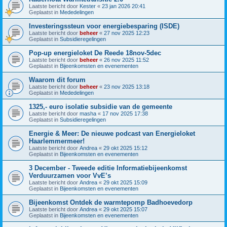
Laatste bericht door
Kester
«
23 jan 2026 20:41
Geplaatst in
Mededelingen
Investeringssteun voor energiebesparing (ISDE)
Laatste bericht door
beheer
«
27 nov 2025 12:23
Geplaatst in
Subsidieregelingen
Pop-up energieloket De Reede 18nov-5dec
Laatste bericht door
beheer
«
26 nov 2025 11:52
Geplaatst in
Bijeenkomsten en evenementen
Waarom dit forum
Laatste bericht door
beheer
«
23 nov 2025 13:18
Geplaatst in
Mededelingen
1325,- euro isolatie subsidie van de gemeente
Laatste bericht door
masha
«
17 nov 2025 17:38
Geplaatst in
Subsidieregelingen
Energie & Meer: De nieuwe podcast van Energieloket
Haarlemmermeer!
Laatste bericht door
Andrea
«
29 okt 2025 15:12
Geplaatst in
Bijeenkomsten en evenementen
3 December - Tweede editie Informatiebijeenkomst
Verduurzamen voor VvE’s
Laatste bericht door
Andrea
«
29 okt 2025 15:09
Geplaatst in
Bijeenkomsten en evenementen
Bijeenkomst Ontdek de warmtepomp Badhoevedorp
Laatste bericht door
Andrea
«
29 okt 2025 15:07
Geplaatst in
Bijeenkomsten en evenementen