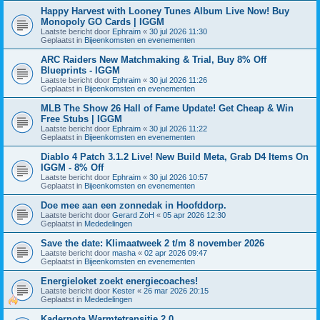
Happy Harvest with Looney Tunes Album Live Now! Buy
Monopoly GO Cards | IGGM
Laatste bericht door
Ephraim
«
30 jul 2026 11:30
Geplaatst in
Bijeenkomsten en evenementen
ARC Raiders New Matchmaking & Trial, Buy 8% Off
Blueprints - IGGM
Laatste bericht door
Ephraim
«
30 jul 2026 11:26
Geplaatst in
Bijeenkomsten en evenementen
MLB The Show 26 Hall of Fame Update! Get Cheap & Win
Free Stubs | IGGM
Laatste bericht door
Ephraim
«
30 jul 2026 11:22
Geplaatst in
Bijeenkomsten en evenementen
Diablo 4 Patch 3.1.2 Live! New Build Meta, Grab D4 Items On
IGGM - 8% Off
Laatste bericht door
Ephraim
«
30 jul 2026 10:57
Geplaatst in
Bijeenkomsten en evenementen
Doe mee aan een zonnedak in Hoofddorp.
Laatste bericht door
Gerard ZoH
«
05 apr 2026 12:30
Geplaatst in
Mededelingen
Save the date: Klimaatweek 2 t/m 8 november 2026
Laatste bericht door
masha
«
02 apr 2026 09:47
Geplaatst in
Bijeenkomsten en evenementen
Energieloket zoekt energiecoaches!
Laatste bericht door
Kester
«
26 mar 2026 20:15
Geplaatst in
Mededelingen
Kadernota Warmtetransitie 2.0