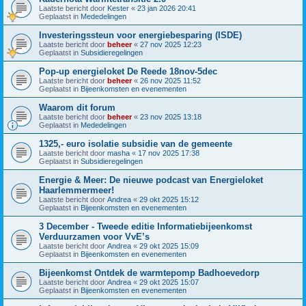
Laatste bericht door
Kester
«
23 jan 2026 20:41
Geplaatst in
Mededelingen
Investeringssteun voor energiebesparing (ISDE)
Laatste bericht door
beheer
«
27 nov 2025 12:23
Geplaatst in
Subsidieregelingen
Pop-up energieloket De Reede 18nov-5dec
Laatste bericht door
beheer
«
26 nov 2025 11:52
Geplaatst in
Bijeenkomsten en evenementen
Waarom dit forum
Laatste bericht door
beheer
«
23 nov 2025 13:18
Geplaatst in
Mededelingen
1325,- euro isolatie subsidie van de gemeente
Laatste bericht door
masha
«
17 nov 2025 17:38
Geplaatst in
Subsidieregelingen
Energie & Meer: De nieuwe podcast van Energieloket
Haarlemmermeer!
Laatste bericht door
Andrea
«
29 okt 2025 15:12
Geplaatst in
Bijeenkomsten en evenementen
3 December - Tweede editie Informatiebijeenkomst
Verduurzamen voor VvE’s
Laatste bericht door
Andrea
«
29 okt 2025 15:09
Geplaatst in
Bijeenkomsten en evenementen
Bijeenkomst Ontdek de warmtepomp Badhoevedorp
Laatste bericht door
Andrea
«
29 okt 2025 15:07
Geplaatst in
Bijeenkomsten en evenementen