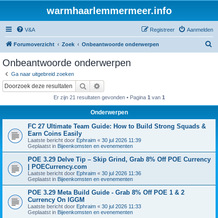
warmhaarlemmermeer.info
V&A
Registreer
Aanmelden
Z
Forumoverzicht
Zoek
Onbeantwoorde onderwerpen
o
Onbeantwoorde onderwerpen
e
Ga naar uitgebreid zoeken
k
Zoek
Uitgebreid zoeken
Er zijn 21 resultaten gevonden • Pagina
1
van
1
Onderwerpen
FC 27 Ultimate Team Guide: How to Build Strong Squads &
Earn Coins Easily
Laatste bericht door
Ephraim
«
30 jul 2026 11:39
Geplaatst in
Bijeenkomsten en evenementen
POE 3.29 Delve Tip – Skip Grind, Grab 8% Off POE Currency
| POECurrency.com
Laatste bericht door
Ephraim
«
30 jul 2026 11:36
Geplaatst in
Bijeenkomsten en evenementen
POE 3.29 Meta Build Guide - Grab 8% Off POE 1 & 2
Currency On IGGM
Laatste bericht door
Ephraim
«
30 jul 2026 11:33
Geplaatst in
Bijeenkomsten en evenementen