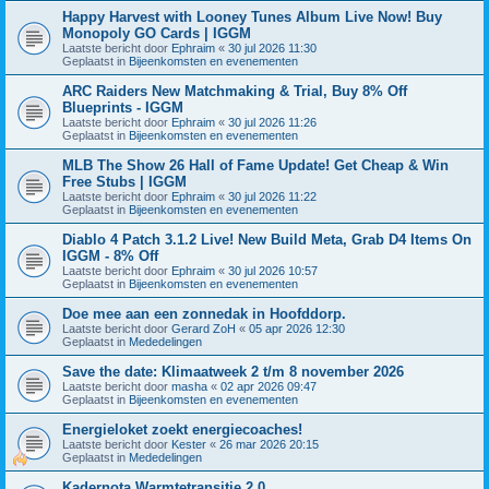
Happy Harvest with Looney Tunes Album Live Now! Buy
Monopoly GO Cards | IGGM
Laatste bericht door
Ephraim
«
30 jul 2026 11:30
Geplaatst in
Bijeenkomsten en evenementen
ARC Raiders New Matchmaking & Trial, Buy 8% Off
Blueprints - IGGM
Laatste bericht door
Ephraim
«
30 jul 2026 11:26
Geplaatst in
Bijeenkomsten en evenementen
MLB The Show 26 Hall of Fame Update! Get Cheap & Win
Free Stubs | IGGM
Laatste bericht door
Ephraim
«
30 jul 2026 11:22
Geplaatst in
Bijeenkomsten en evenementen
Diablo 4 Patch 3.1.2 Live! New Build Meta, Grab D4 Items On
IGGM - 8% Off
Laatste bericht door
Ephraim
«
30 jul 2026 10:57
Geplaatst in
Bijeenkomsten en evenementen
Doe mee aan een zonnedak in Hoofddorp.
Laatste bericht door
Gerard ZoH
«
05 apr 2026 12:30
Geplaatst in
Mededelingen
Save the date: Klimaatweek 2 t/m 8 november 2026
Laatste bericht door
masha
«
02 apr 2026 09:47
Geplaatst in
Bijeenkomsten en evenementen
Energieloket zoekt energiecoaches!
Laatste bericht door
Kester
«
26 mar 2026 20:15
Geplaatst in
Mededelingen
Kadernota Warmtetransitie 2.0