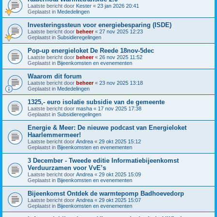
Laatste bericht door
Kester
«
23 jan 2026 20:41
Geplaatst in
Mededelingen
Investeringssteun voor energiebesparing (ISDE)
Laatste bericht door
beheer
«
27 nov 2025 12:23
Geplaatst in
Subsidieregelingen
Pop-up energieloket De Reede 18nov-5dec
Laatste bericht door
beheer
«
26 nov 2025 11:52
Geplaatst in
Bijeenkomsten en evenementen
Waarom dit forum
Laatste bericht door
beheer
«
23 nov 2025 13:18
Geplaatst in
Mededelingen
1325,- euro isolatie subsidie van de gemeente
Laatste bericht door
masha
«
17 nov 2025 17:38
Geplaatst in
Subsidieregelingen
Energie & Meer: De nieuwe podcast van Energieloket
Haarlemmermeer!
Laatste bericht door
Andrea
«
29 okt 2025 15:12
Geplaatst in
Bijeenkomsten en evenementen
3 December - Tweede editie Informatiebijeenkomst
Verduurzamen voor VvE’s
Laatste bericht door
Andrea
«
29 okt 2025 15:09
Geplaatst in
Bijeenkomsten en evenementen
Bijeenkomst Ontdek de warmtepomp Badhoevedorp
Laatste bericht door
Andrea
«
29 okt 2025 15:07
Geplaatst in
Bijeenkomsten en evenementen