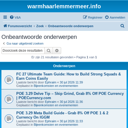
warmhaarlemmermeer.info
V&A
Registreer
Aanmelden
Z
Forumoverzicht
Zoek
Onbeantwoorde onderwerpen
o
Onbeantwoorde onderwerpen
e
Ga naar uitgebreid zoeken
k
Zoek
Uitgebreid zoeken
Er zijn 21 resultaten gevonden • Pagina
1
van
1
Onderwerpen
FC 27 Ultimate Team Guide: How to Build Strong Squads &
Earn Coins Easily
Laatste bericht door
Ephraim
«
30 jul 2026 11:39
Geplaatst in
Bijeenkomsten en evenementen
POE 3.29 Delve Tip – Skip Grind, Grab 8% Off POE Currency
| POECurrency.com
Laatste bericht door
Ephraim
«
30 jul 2026 11:36
Geplaatst in
Bijeenkomsten en evenementen
POE 3.29 Meta Build Guide - Grab 8% Off POE 1 & 2
Currency On IGGM
Laatste bericht door
Ephraim
«
30 jul 2026 11:33
Geplaatst in
Bijeenkomsten en evenementen