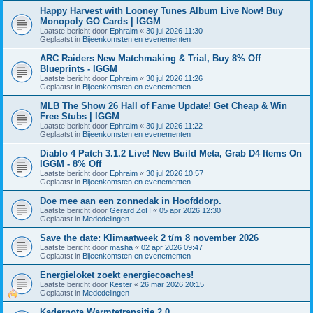
Happy Harvest with Looney Tunes Album Live Now! Buy
Monopoly GO Cards | IGGM
Laatste bericht door
Ephraim
«
30 jul 2026 11:30
Geplaatst in
Bijeenkomsten en evenementen
ARC Raiders New Matchmaking & Trial, Buy 8% Off
Blueprints - IGGM
Laatste bericht door
Ephraim
«
30 jul 2026 11:26
Geplaatst in
Bijeenkomsten en evenementen
MLB The Show 26 Hall of Fame Update! Get Cheap & Win
Free Stubs | IGGM
Laatste bericht door
Ephraim
«
30 jul 2026 11:22
Geplaatst in
Bijeenkomsten en evenementen
Diablo 4 Patch 3.1.2 Live! New Build Meta, Grab D4 Items On
IGGM - 8% Off
Laatste bericht door
Ephraim
«
30 jul 2026 10:57
Geplaatst in
Bijeenkomsten en evenementen
Doe mee aan een zonnedak in Hoofddorp.
Laatste bericht door
Gerard ZoH
«
05 apr 2026 12:30
Geplaatst in
Mededelingen
Save the date: Klimaatweek 2 t/m 8 november 2026
Laatste bericht door
masha
«
02 apr 2026 09:47
Geplaatst in
Bijeenkomsten en evenementen
Energieloket zoekt energiecoaches!
Laatste bericht door
Kester
«
26 mar 2026 20:15
Geplaatst in
Mededelingen
Kadernota Warmtetransitie 2.0