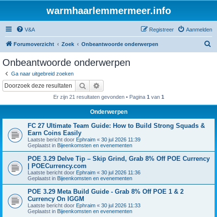
warmhaarlemmermeer.info
V&A
Registreer
Aanmelden
Z
Forumoverzicht
Zoek
Onbeantwoorde onderwerpen
o
Onbeantwoorde onderwerpen
e
Ga naar uitgebreid zoeken
k
Zoek
Uitgebreid zoeken
Er zijn 21 resultaten gevonden • Pagina
1
van
1
Onderwerpen
FC 27 Ultimate Team Guide: How to Build Strong Squads &
Earn Coins Easily
Laatste bericht door
Ephraim
«
30 jul 2026 11:39
Geplaatst in
Bijeenkomsten en evenementen
POE 3.29 Delve Tip – Skip Grind, Grab 8% Off POE Currency
| POECurrency.com
Laatste bericht door
Ephraim
«
30 jul 2026 11:36
Geplaatst in
Bijeenkomsten en evenementen
POE 3.29 Meta Build Guide - Grab 8% Off POE 1 & 2
Currency On IGGM
Laatste bericht door
Ephraim
«
30 jul 2026 11:33
Geplaatst in
Bijeenkomsten en evenementen