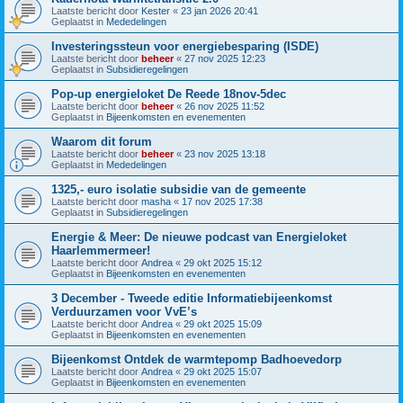
Laatste bericht door
Kester
«
23 jan 2026 20:41
Geplaatst in
Mededelingen
Investeringssteun voor energiebesparing (ISDE)
Laatste bericht door
beheer
«
27 nov 2025 12:23
Geplaatst in
Subsidieregelingen
Pop-up energieloket De Reede 18nov-5dec
Laatste bericht door
beheer
«
26 nov 2025 11:52
Geplaatst in
Bijeenkomsten en evenementen
Waarom dit forum
Laatste bericht door
beheer
«
23 nov 2025 13:18
Geplaatst in
Mededelingen
1325,- euro isolatie subsidie van de gemeente
Laatste bericht door
masha
«
17 nov 2025 17:38
Geplaatst in
Subsidieregelingen
Energie & Meer: De nieuwe podcast van Energieloket
Haarlemmermeer!
Laatste bericht door
Andrea
«
29 okt 2025 15:12
Geplaatst in
Bijeenkomsten en evenementen
3 December - Tweede editie Informatiebijeenkomst
Verduurzamen voor VvE’s
Laatste bericht door
Andrea
«
29 okt 2025 15:09
Geplaatst in
Bijeenkomsten en evenementen
Bijeenkomst Ontdek de warmtepomp Badhoevedorp
Laatste bericht door
Andrea
«
29 okt 2025 15:07
Geplaatst in
Bijeenkomsten en evenementen