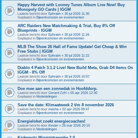
Happy Harvest with Looney Tunes Album Live Now! Buy
Monopoly GO Cards | IGGM
Laatste bericht door
Ephraim
«
30 jul 2026 11:30
Geplaatst in
Bijeenkomsten en evenementen
ARC Raiders New Matchmaking & Trial, Buy 8% Off
Blueprints - IGGM
Laatste bericht door
Ephraim
«
30 jul 2026 11:26
Geplaatst in
Bijeenkomsten en evenementen
MLB The Show 26 Hall of Fame Update! Get Cheap & Win
Free Stubs | IGGM
Laatste bericht door
Ephraim
«
30 jul 2026 11:22
Geplaatst in
Bijeenkomsten en evenementen
Diablo 4 Patch 3.1.2 Live! New Build Meta, Grab D4 Items On
IGGM - 8% Off
Laatste bericht door
Ephraim
«
30 jul 2026 10:57
Geplaatst in
Bijeenkomsten en evenementen
Doe mee aan een zonnedak in Hoofddorp.
Laatste bericht door
Gerard ZoH
«
05 apr 2026 12:30
Geplaatst in
Mededelingen
Save the date: Klimaatweek 2 t/m 8 november 2026
Laatste bericht door
masha
«
02 apr 2026 09:47
Geplaatst in
Bijeenkomsten en evenementen
Energieloket zoekt energiecoaches!
Laatste bericht door
Kester
«
26 mar 2026 20:15
Geplaatst in
Mededelingen
Kadernota Warmtetransitie 2.0