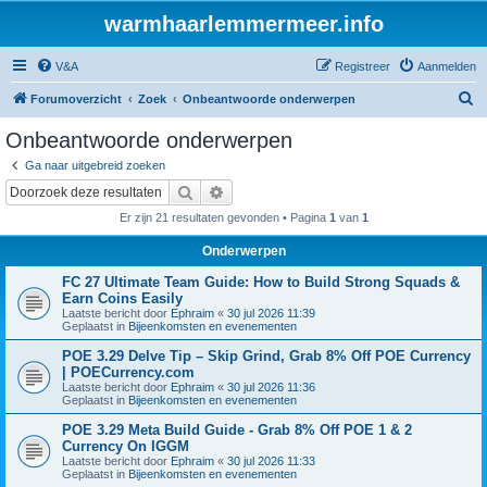
warmhaarlemmermeer.info
V&A
Registreer
Aanmelden
Z
Forumoverzicht
Zoek
Onbeantwoorde onderwerpen
o
Onbeantwoorde onderwerpen
e
Ga naar uitgebreid zoeken
k
Zoek
Uitgebreid zoeken
Er zijn 21 resultaten gevonden • Pagina
1
van
1
Onderwerpen
FC 27 Ultimate Team Guide: How to Build Strong Squads &
Earn Coins Easily
Laatste bericht door
Ephraim
«
30 jul 2026 11:39
Geplaatst in
Bijeenkomsten en evenementen
POE 3.29 Delve Tip – Skip Grind, Grab 8% Off POE Currency
| POECurrency.com
Laatste bericht door
Ephraim
«
30 jul 2026 11:36
Geplaatst in
Bijeenkomsten en evenementen
POE 3.29 Meta Build Guide - Grab 8% Off POE 1 & 2
Currency On IGGM
Laatste bericht door
Ephraim
«
30 jul 2026 11:33
Geplaatst in
Bijeenkomsten en evenementen