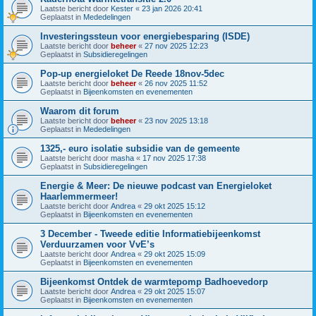
Laatste bericht door
Kester
«
23 jan 2026 20:41
Geplaatst in
Mededelingen
Investeringssteun voor energiebesparing (ISDE)
Laatste bericht door
beheer
«
27 nov 2025 12:23
Geplaatst in
Subsidieregelingen
Pop-up energieloket De Reede 18nov-5dec
Laatste bericht door
beheer
«
26 nov 2025 11:52
Geplaatst in
Bijeenkomsten en evenementen
Waarom dit forum
Laatste bericht door
beheer
«
23 nov 2025 13:18
Geplaatst in
Mededelingen
1325,- euro isolatie subsidie van de gemeente
Laatste bericht door
masha
«
17 nov 2025 17:38
Geplaatst in
Subsidieregelingen
Energie & Meer: De nieuwe podcast van Energieloket
Haarlemmermeer!
Laatste bericht door
Andrea
«
29 okt 2025 15:12
Geplaatst in
Bijeenkomsten en evenementen
3 December - Tweede editie Informatiebijeenkomst
Verduurzamen voor VvE’s
Laatste bericht door
Andrea
«
29 okt 2025 15:09
Geplaatst in
Bijeenkomsten en evenementen
Bijeenkomst Ontdek de warmtepomp Badhoevedorp
Laatste bericht door
Andrea
«
29 okt 2025 15:07
Geplaatst in
Bijeenkomsten en evenementen