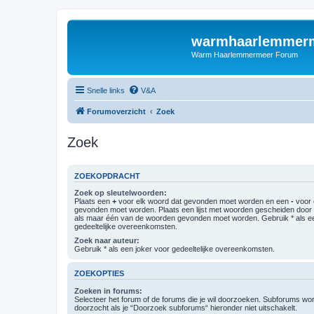
warmhaarlemmerm
Warm Haarlemmermeer Forum
Snelle links
V&A
Forumoverzicht
Zoek
Zoek
ZOEKOPDRACHT
Zoek op sleutelwoorden:
Plaats een
+
voor elk woord dat gevonden moet worden en een
-
voor 
gevonden moet worden. Plaats een lijst met woorden gescheiden doo
als maar één van de woorden gevonden moet worden. Gebruik * als ee
gedeeltelijke overeenkomsten.
Zoek naar auteur:
Gebruik * als een joker voor gedeeltelijke overeenkomsten.
ZOEKOPTIES
Zoeken in forums:
Selecteer het forum of de forums die je wil doorzoeken. Subforums w
doorzocht als je “Doorzoek subforums“ hieronder niet uitschakelt.