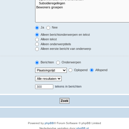
Ja
Nee
Alleen berichtonderwerpen en tekst
Alleen tekst
Alleen onderwerptitels
Alleen eerste bericht van onderwerp
Berichten
Onderwerpen
Oplopend
Aflopend
tekens in berichten
Powered by
phpBB
® Forum Software © phpBB Limited
Nederlandse vertaling door
phpBB.nl
.