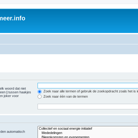
eer.info
elk woord dat niet
Zoek naar alle termen of gebruik de zoekopdracht zoals het is 
r een
|
tussen haakjes
n joker voor
Zoek naar één van de termen
orden automatisch