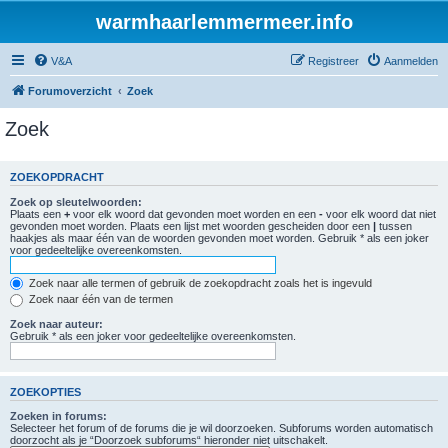
warmhaarlemmermeer.info
V&A
Registreer
Aanmelden
Forumoverzicht
Zoek
Zoek
ZOEKOPDRACHT
Zoek op sleutelwoorden:
Plaats een
+
voor elk woord dat gevonden moet worden en een
-
voor elk woord dat niet
gevonden moet worden. Plaats een lijst met woorden gescheiden door een
|
tussen
haakjes als maar één van de woorden gevonden moet worden. Gebruik * als een joker
voor gedeeltelijke overeenkomsten.
Zoek naar alle termen of gebruik de zoekopdracht zoals het is ingevuld
Zoek naar één van de termen
Zoek naar auteur:
Gebruik * als een joker voor gedeeltelijke overeenkomsten.
ZOEKOPTIES
Zoeken in forums:
Selecteer het forum of de forums die je wil doorzoeken. Subforums worden automatisch
doorzocht als je “Doorzoek subforums“ hieronder niet uitschakelt.