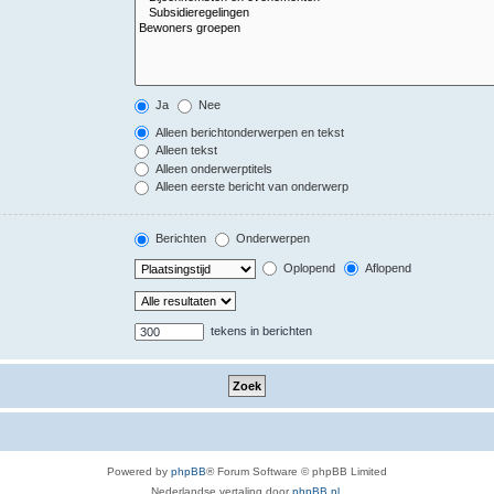
Ja
Nee
Alleen berichtonderwerpen en tekst
Alleen tekst
Alleen onderwerptitels
Alleen eerste bericht van onderwerp
Berichten
Onderwerpen
Oplopend
Aflopend
tekens in berichten
Powered by
phpBB
® Forum Software © phpBB Limited
Nederlandse vertaling door
phpBB.nl
.