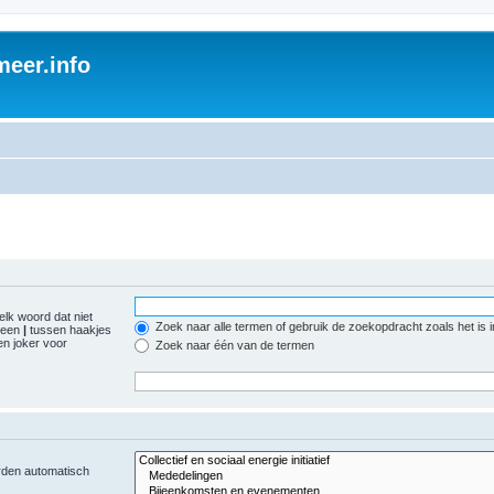
eer.info
elk woord dat niet
Zoek naar alle termen of gebruik de zoekopdracht zoals het is 
r een
|
tussen haakjes
n joker voor
Zoek naar één van de termen
orden automatisch