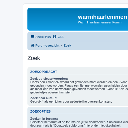
warmhaarlemmerm
Warm Haarlemmermeer Forum
Snelle links
V&A
Forumoverzicht
Zoek
Zoek
ZOEKOPDRACHT
Zoek op sleutelwoorden:
Plaats een
+
voor elk woord dat gevonden moet worden en een
-
voor 
gevonden moet worden. Plaats een lijst met woorden gescheiden doo
als maar één van de woorden gevonden moet worden. Gebruik * als ee
gedeeltelijke overeenkomsten.
Zoek naar auteur:
Gebruik * als een joker voor gedeeltelijke overeenkomsten.
ZOEKOPTIES
Zoeken in forums:
Selecteer het forum of de forums die je wil doorzoeken. Subforums w
doorzocht als je “Doorzoek subforums“ hieronder niet uitschakelt.