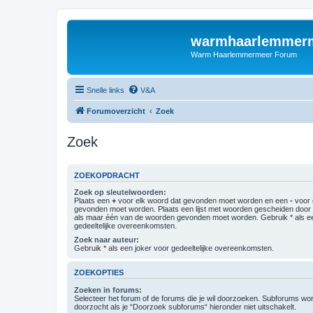
warmhaarlemmerm
Warm Haarlemmermeer Forum
Snelle links
V&A
Forumoverzicht
Zoek
Zoek
ZOEKOPDRACHT
Zoek op sleutelwoorden:
Plaats een
+
voor elk woord dat gevonden moet worden en een
-
voor 
gevonden moet worden. Plaats een lijst met woorden gescheiden doo
als maar één van de woorden gevonden moet worden. Gebruik * als ee
gedeeltelijke overeenkomsten.
Zoek naar auteur:
Gebruik * als een joker voor gedeeltelijke overeenkomsten.
ZOEKOPTIES
Zoeken in forums:
Selecteer het forum of de forums die je wil doorzoeken. Subforums w
doorzocht als je “Doorzoek subforums“ hieronder niet uitschakelt.