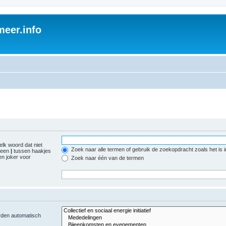
eer.info
elk woord dat niet
Zoek naar alle termen of gebruik de zoekopdracht zoals het is 
r een
|
tussen haakjes
n joker voor
Zoek naar één van de termen
orden automatisch