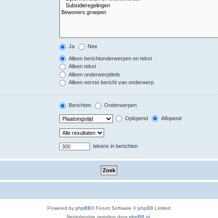
Ja
Nee
Alleen berichtonderwerpen en tekst
Alleen tekst
Alleen onderwerptitels
Alleen eerste bericht van onderwerp
Berichten
Onderwerpen
Oplopend
Aflopend
tekens in berichten
Powered by
phpBB
® Forum Software © phpBB Limited
Nederlandse vertaling door
phpBB.nl
.