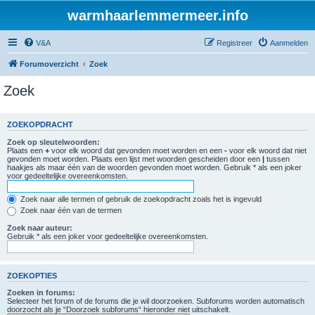
warmhaarlemmermeer.info
V&A
Registreer
Aanmelden
Forumoverzicht
Zoek
Zoek
ZOEKOPDRACHT
Zoek op sleutelwoorden:
Plaats een
+
voor elk woord dat gevonden moet worden en een
-
voor elk woord dat niet
gevonden moet worden. Plaats een lijst met woorden gescheiden door een
|
tussen
haakjes als maar één van de woorden gevonden moet worden. Gebruik * als een joker
voor gedeeltelijke overeenkomsten.
Zoek naar alle termen of gebruik de zoekopdracht zoals het is ingevuld
Zoek naar één van de termen
Zoek naar auteur:
Gebruik * als een joker voor gedeeltelijke overeenkomsten.
ZOEKOPTIES
Zoeken in forums:
Selecteer het forum of de forums die je wil doorzoeken. Subforums worden automatisch
doorzocht als je “Doorzoek subforums“ hieronder niet uitschakelt.