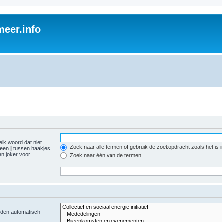
eer.info
elk woord dat niet
Zoek naar alle termen of gebruik de zoekopdracht zoals het is 
r een
|
tussen haakjes
n joker voor
Zoek naar één van de termen
orden automatisch