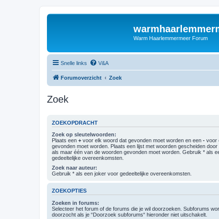
warmhaarlemmerm
Warm Haarlemmermeer Forum
Snelle links
V&A
Forumoverzicht
Zoek
Zoek
ZOEKOPDRACHT
Zoek op sleutelwoorden:
Plaats een
+
voor elk woord dat gevonden moet worden en een
-
voor 
gevonden moet worden. Plaats een lijst met woorden gescheiden doo
als maar één van de woorden gevonden moet worden. Gebruik * als ee
gedeeltelijke overeenkomsten.
Zoek naar auteur:
Gebruik * als een joker voor gedeeltelijke overeenkomsten.
ZOEKOPTIES
Zoeken in forums:
Selecteer het forum of de forums die je wil doorzoeken. Subforums w
doorzocht als je “Doorzoek subforums“ hieronder niet uitschakelt.