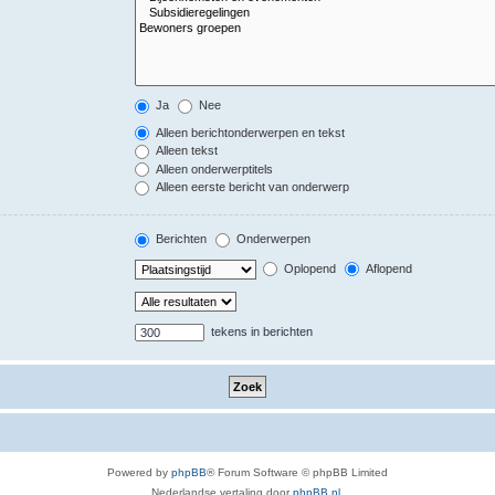
Ja
Nee
Alleen berichtonderwerpen en tekst
Alleen tekst
Alleen onderwerptitels
Alleen eerste bericht van onderwerp
Berichten
Onderwerpen
Oplopend
Aflopend
tekens in berichten
Powered by
phpBB
® Forum Software © phpBB Limited
Nederlandse vertaling door
phpBB.nl
.