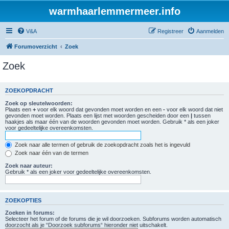
warmhaarlemmermeer.info
V&A
Registreer
Aanmelden
Forumoverzicht
Zoek
Zoek
ZOEKOPDRACHT
Zoek op sleutelwoorden:
Plaats een
+
voor elk woord dat gevonden moet worden en een
-
voor elk woord dat niet
gevonden moet worden. Plaats een lijst met woorden gescheiden door een
|
tussen
haakjes als maar één van de woorden gevonden moet worden. Gebruik * als een joker
voor gedeeltelijke overeenkomsten.
Zoek naar alle termen of gebruik de zoekopdracht zoals het is ingevuld
Zoek naar één van de termen
Zoek naar auteur:
Gebruik * als een joker voor gedeeltelijke overeenkomsten.
ZOEKOPTIES
Zoeken in forums:
Selecteer het forum of de forums die je wil doorzoeken. Subforums worden automatisch
doorzocht als je “Doorzoek subforums“ hieronder niet uitschakelt.