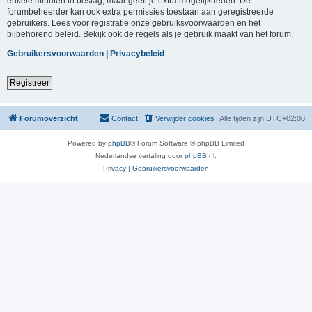
enkele minuten in beslag, maar geeft je extra mogelijkheden. De
forumbeheerder kan ook extra permissies toestaan aan geregistreerde
gebruikers. Lees voor registratie onze gebruiksvoorwaarden en het
bijbehorend beleid. Bekijk ook de regels als je gebruik maakt van het forum.
Gebruikersvoorwaarden
|
Privacybeleid
Registreer
Forumoverzicht
Contact
Verwijder cookies
Alle tijden zijn
UTC+02:00
Powered by
phpBB
® Forum Software © phpBB Limited
Nederlandse vertaling door
phpBB.nl
.
Privacy
|
Gebruikersvoorwaarden