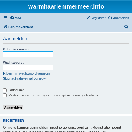
warmhaarlemmermeer.info
V&A
Registreer
Aanmelden
Z
Forumoverzicht
o
Aanmelden
e
k
Gebruikersnaam:
Wachtwoord:
Ik ben mijn wachtwoord vergeten
Stuur activatie-e-mail opnieuw
Onthouden
Mij deze sessie niet weergeven in de lijst met online gebruikers
REGISTREER
Om je te kunnen aanmelden, moet je geregistreerd zijn. Registratie neemt