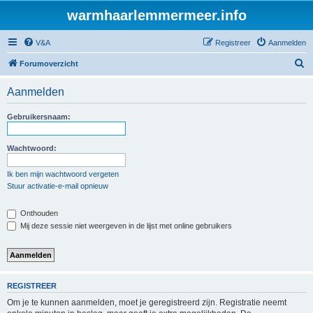
warmhaarlemmermeer.info
V&A
Registreer
Aanmelden
Z
Forumoverzicht
o
Aanmelden
e
k
Gebruikersnaam:
Wachtwoord:
Ik ben mijn wachtwoord vergeten
Stuur activatie-e-mail opnieuw
Onthouden
Mij deze sessie niet weergeven in de lijst met online gebruikers
REGISTREER
Om je te kunnen aanmelden, moet je geregistreerd zijn. Registratie neemt