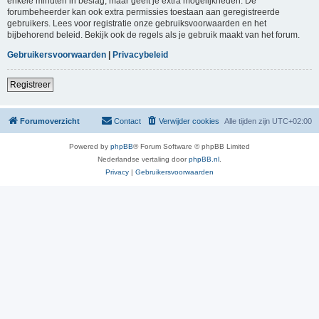
enkele minuten in beslag, maar geeft je extra mogelijkheden. De
forumbeheerder kan ook extra permissies toestaan aan geregistreerde
gebruikers. Lees voor registratie onze gebruiksvoorwaarden en het
bijbehorend beleid. Bekijk ook de regels als je gebruik maakt van het forum.
Gebruikersvoorwaarden
|
Privacybeleid
Registreer
Forumoverzicht
Contact
Verwijder cookies
Alle tijden zijn
UTC+02:00
Powered by
phpBB
® Forum Software © phpBB Limited
Nederlandse vertaling door
phpBB.nl
.
Privacy
|
Gebruikersvoorwaarden