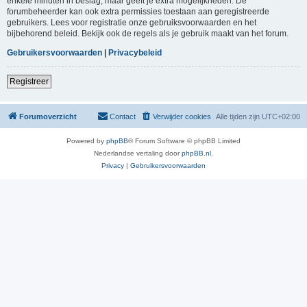
enkele minuten in beslag, maar geeft je extra mogelijkheden. De
forumbeheerder kan ook extra permissies toestaan aan geregistreerde
gebruikers. Lees voor registratie onze gebruiksvoorwaarden en het
bijbehorend beleid. Bekijk ook de regels als je gebruik maakt van het forum.
Gebruikersvoorwaarden
|
Privacybeleid
Registreer
Forumoverzicht
Contact
Verwijder cookies
Alle tijden zijn
UTC+02:00
Powered by
phpBB
® Forum Software © phpBB Limited
Nederlandse vertaling door
phpBB.nl
.
Privacy
|
Gebruikersvoorwaarden