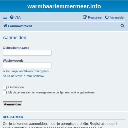
warmhaarlemmermeer.info
V&A
Registreer
Aanmelden
Z
Forumoverzicht
o
Aanmelden
e
k
Gebruikersnaam:
Wachtwoord:
Ik ben mijn wachtwoord vergeten
Stuur activatie-e-mail opnieuw
Onthouden
Mij deze sessie niet weergeven in de lijst met online gebruikers
REGISTREER
Om je te kunnen aanmelden, moet je geregistreerd zijn. Registratie neemt