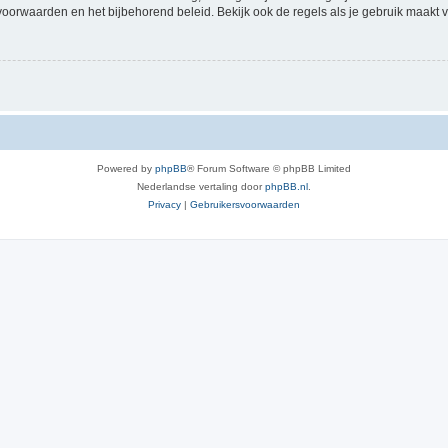
voorwaarden en het bijbehorend beleid. Bekijk ook de regels als je gebruik maakt v
Powered by
phpBB
® Forum Software © phpBB Limited
Nederlandse vertaling door
phpBB.nl
.
Privacy
|
Gebruikersvoorwaarden