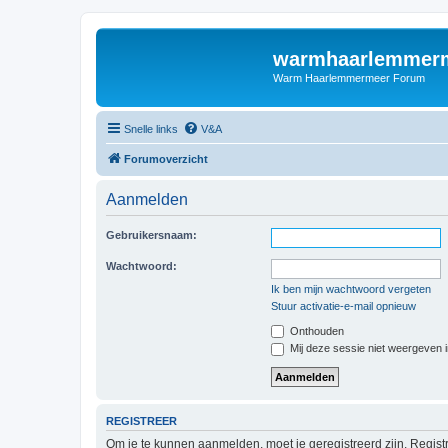
warmhaarlemmerm
Warm Haarlemmermeer Forum
Snelle links
V&A
Forumoverzicht
Aanmelden
Gebruikersnaam:
Wachtwoord:
Ik ben mijn wachtwoord vergeten
Stuur activatie-e-mail opnieuw
Onthouden
Mij deze sessie niet weergeven in
REGISTREER
Om je te kunnen aanmelden, moet je geregistreerd zijn. Regist