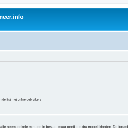
eer.info
 de lijst met online gebruikers
ratie neemt enkele minuten in beslag, maar geeft je extra mogelijkheden. De foru