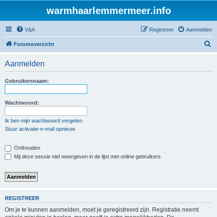
warmhaarlemmermeer.info
V&A
Registreer
Aanmelden
Z
Forumoverzicht
o
Aanmelden
e
k
Gebruikersnaam:
Wachtwoord:
Ik ben mijn wachtwoord vergeten
Stuur activatie-e-mail opnieuw
Onthouden
Mij deze sessie niet weergeven in de lijst met online gebruikers
REGISTREER
Om je te kunnen aanmelden, moet je geregistreerd zijn. Registratie neemt