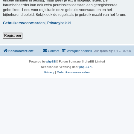
enkele minuten in beslag, maar geeft je extra mogelijkheden. De
forumbeheerder kan ook extra permissies toestaan aan geregistreerde
gebruikers. Lees voor registratie onze gebruiksvoorwaarden en het
bijbehorend beleid. Bekijk ook de regels als je gebruik maakt van het forum.
Gebruikersvoorwaarden
|
Privacybeleid
Registreer
Forumoverzicht
Contact
Verwijder cookies
Alle tijden zijn
UTC+02:00
Powered by
phpBB
® Forum Software © phpBB Limited
Nederlandse vertaling door
phpBB.nl
.
Privacy
|
Gebruikersvoorwaarden