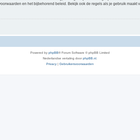
voorwaarden en het bijbehorend beleid. Bekijk ook de regels als je gebruik maakt v
Powered by
phpBB
® Forum Software © phpBB Limited
Nederlandse vertaling door
phpBB.nl
.
Privacy
|
Gebruikersvoorwaarden