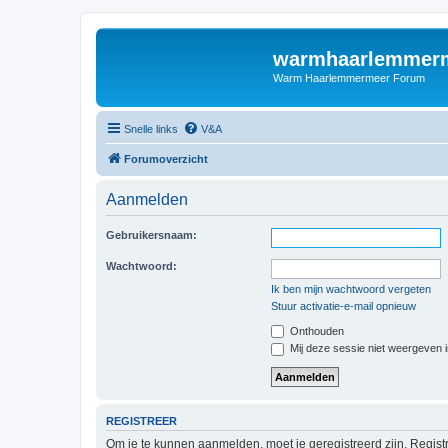
warmhaarlemmerm
Warm Haarlemmermeer Forum
Snelle links
V&A
Forumoverzicht
Aanmelden
Gebruikersnaam:
Wachtwoord:
Ik ben mijn wachtwoord vergeten
Stuur activatie-e-mail opnieuw
Onthouden
Mij deze sessie niet weergeven in
REGISTREER
Om je te kunnen aanmelden, moet je geregistreerd zijn. Regist