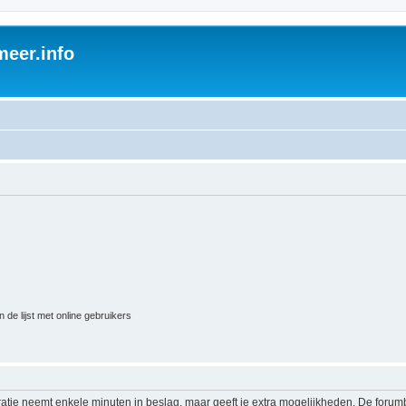
eer.info
 de lijst met online gebruikers
ratie neemt enkele minuten in beslag, maar geeft je extra mogelijkheden. De foru