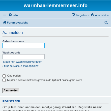
warmhaarlemmermeer.info
V&A
Registreer
Aanmelden
Z
Forumoverzicht
o
Aanmelden
e
k
Gebruikersnaam:
Wachtwoord:
Ik ben mijn wachtwoord vergeten
Stuur activatie-e-mail opnieuw
Onthouden
Mij deze sessie niet weergeven in de lijst met online gebruikers
REGISTREER
Om je te kunnen aanmelden, moet je geregistreerd zijn. Registratie neemt