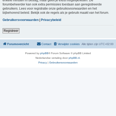
enkele minuten in beslag, maar geeft je extra mogelijkheden. De
forumbeheerder kan ook extra permissies toestaan aan geregistreerde
gebruikers. Lees voor registratie onze gebruiksvoorwaarden en het
bijbehorend beleid. Bekijk ook de regels als je gebruik maakt van het forum.
Gebruikersvoorwaarden
|
Privacybeleid
Registreer
Forumoverzicht
Contact
Verwijder cookies
Alle tijden zijn
UTC+02:00
Powered by
phpBB
® Forum Software © phpBB Limited
Nederlandse vertaling door
phpBB.nl
.
Privacy
|
Gebruikersvoorwaarden