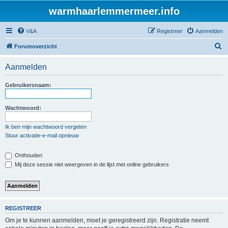
warmhaarlemmermeer.info
V&A
Registreer
Aanmelden
Z
Forumoverzicht
o
Aanmelden
e
k
Gebruikersnaam:
Wachtwoord:
Ik ben mijn wachtwoord vergeten
Stuur activatie-e-mail opnieuw
Onthouden
Mij deze sessie niet weergeven in de lijst met online gebruikers
REGISTREER
Om je te kunnen aanmelden, moet je geregistreerd zijn. Registratie neemt