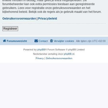
enkele minuten in beslag, maar geeft je extra mogelijkheden. De
forumbeheerder kan ook extra permissies toestaan aan geregistreerde
gebruikers. Lees voor registratie onze gebruiksvoorwaarden en het
bijbehorend beleid. Bekijk ook de regels als je gebruik maakt van het forum.
Gebruikersvoorwaarden
|
Privacybeleid
Registreer
Forumoverzicht
Contact
Verwijder cookies
Alle tijden zijn
UTC+02:00
Powered by
phpBB
® Forum Software © phpBB Limited
Nederlandse vertaling door
phpBB.nl
.
Privacy
|
Gebruikersvoorwaarden