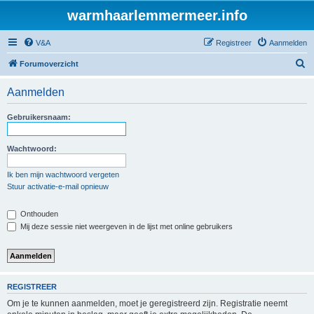
warmhaarlemmermeer.info
V&A
Registreer
Aanmelden
Z
Forumoverzicht
o
Aanmelden
e
k
Gebruikersnaam:
Wachtwoord:
Ik ben mijn wachtwoord vergeten
Stuur activatie-e-mail opnieuw
Onthouden
Mij deze sessie niet weergeven in de lijst met online gebruikers
REGISTREER
Om je te kunnen aanmelden, moet je geregistreerd zijn. Registratie neemt