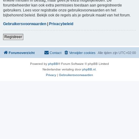
enkele minuten in beslag, maar geeft je extra mogelijkheden. De
forumbeheerder kan ook extra permissies toestaan aan geregistreerde
gebruikers. Lees voor registratie onze gebruiksvoorwaarden en het
bijbehorend beleid. Bekijk ook de regels als je gebruik maakt van het forum.
Gebruikersvoorwaarden
|
Privacybeleid
Registreer
Forumoverzicht
Contact
Verwijder cookies
Alle tijden zijn
UTC+02:00
Powered by
phpBB
® Forum Software © phpBB Limited
Nederlandse vertaling door
phpBB.nl
.
Privacy
|
Gebruikersvoorwaarden