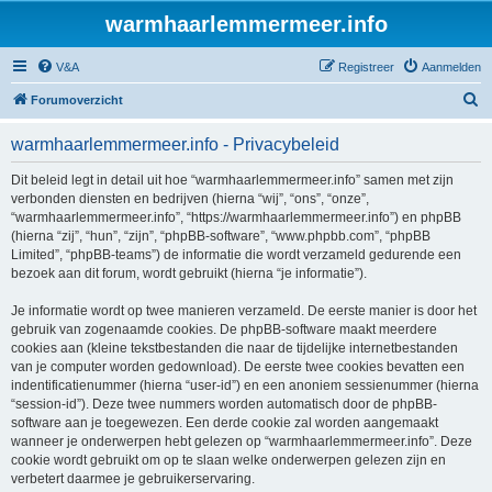
warmhaarlemmermeer.info
V&A
Registreer
Aanmelden
Z
Forumoverzicht
o
warmhaarlemmermeer.info - Privacybeleid
e
k
Dit beleid legt in detail uit hoe “warmhaarlemmermeer.info” samen met zijn
verbonden diensten en bedrijven (hierna “wij”, “ons”, “onze”,
“warmhaarlemmermeer.info”, “https://warmhaarlemmermeer.info”) en phpBB
(hierna “zij”, “hun”, “zijn”, “phpBB-software”, “www.phpbb.com”, “phpBB
Limited”, “phpBB-teams”) de informatie die wordt verzameld gedurende een
bezoek aan dit forum, wordt gebruikt (hierna “je informatie”).
Je informatie wordt op twee manieren verzameld. De eerste manier is door het
gebruik van zogenaamde cookies. De phpBB-software maakt meerdere
cookies aan (kleine tekstbestanden die naar de tijdelijke internetbestanden
van je computer worden gedownload). De eerste twee cookies bevatten een
indentificatienummer (hierna “user-id”) en een anoniem sessienummer (hierna
“session-id”). Deze twee nummers worden automatisch door de phpBB-
software aan je toegewezen. Een derde cookie zal worden aangemaakt
wanneer je onderwerpen hebt gelezen op “warmhaarlemmermeer.info”. Deze
cookie wordt gebruikt om op te slaan welke onderwerpen gelezen zijn en
verbetert daarmee je gebruikerservaring.