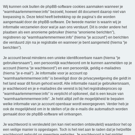
Wij kunnen ook buiten de phpBB-software cookies aanmaken wanneer je
“warmhaarlemmermeer.info” bezoekt, hoewel dit document daarop niet van
toepassing is. Deze tekst heeft betrekking op de pagina’s die worden
aangemaakt door de phpBB-software. De tweede manier is waarin wij je
informatie verzamelen door wat je aan ons verstuurt. Dit is onder andere het
plaatsen als een anonieme gebruiker (hierna “anonieme berichten”),
registreren op “warmhaarlemmermeer.info” (hierna “je account”) en berichten
die verstuurd zijn na je registratie en wanneer je bent aangemeld (hierna “je
berichten”).
Je account bevat minstens een unieke identificeerbare naam (hierna “je
gebruikersnaam”), een persoonlijk wachtwoord om te kunnen aanmelden op je
account (hierna “je wachtwoord”) en een persoonlijk, geldig e-mailadres
(hierna “je e-mail”). Je informatie voor je account op
“warmhaarlemmermeer.info” is beveiligd door de privacywetgeving die geldt in
het land waar dit forum gehost wordt. Alle informatie naast je gebruikersnaam,
je wachtwoord en je e-mailadres die vereist is bij het registratieproces op
“warmhaarlemmermeer.info” is verplicht of optioneel, dat is een keuze van
“warmhaarlemmermeer.info”. Je hebt altijd zelf de mogelijkheid te bepalen
welke informatie van je account openbaar wordt weergegeven. Verder heb je
ook de mogelijkheid om in te stellen of je de e-mails die automatisch worden
gemaakt door de phpBB-software wil ontvangen.
Je wachtwoord is versleuteld (en kan niet worden ontsleuteld) waardoor het op
een veilige manier is opgeslagen. Toch is het niet aan te raden dat je hetzelfde
wachtwoord gebruikt op meerdere websites. Je wachtwoord is het middel