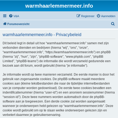
warmhaarlemmermeer.info
V&A
Registreer
Aanmelden
Z
Forumoverzicht
o
warmhaarlemmermeer.info - Privacybeleid
e
k
Dit beleid legt in detail uit hoe “warmhaarlemmermeer.info” samen met zijn
verbonden diensten en bedrijven (hierna “wij”, “ons”, “onze”,
“warmhaarlemmermeer.info”, “https://warmhaarlemmermeer.info”) en phpBB
(hierna “zij”, “hun”, “zijn”, “phpBB-software”, “www.phpbb.com”, “phpBB
Limited”, “phpBB-teams”) de informatie die wordt verzameld gedurende een
bezoek aan dit forum, wordt gebruikt (hierna “je informatie”).
Je informatie wordt op twee manieren verzameld. De eerste manier is door het
gebruik van zogenaamde cookies. De phpBB-software maakt meerdere
cookies aan (kleine tekstbestanden die naar de tijdelijke internetbestanden
van je computer worden gedownload). De eerste twee cookies bevatten een
indentificatienummer (hierna “user-id”) en een anoniem sessienummer (hierna
“session-id”). Deze twee nummers worden automatisch door de phpBB-
software aan je toegewezen. Een derde cookie zal worden aangemaakt
wanneer je onderwerpen hebt gelezen op “warmhaarlemmermeer.info”. Deze
cookie wordt gebruikt om op te slaan welke onderwerpen gelezen zijn en
verbetert daarmee je gebruikerservaring.