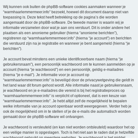
Wij kunnen ook buiten de phpBB-software cookies aanmaken wanneer je
“warmhaarlemmermeer.info” bezoekt, hoewel dit document daarop niet van
toepassing is. Deze tekst heeft betrekking op de pagina’s die worden
aangemaakt door de phpBB-software. De tweede manier is waarin wij je
informatie verzamelen door wat je aan ons verstuurt. Dit is onder andere het
plaatsen als een anonieme gebruiker (hierna “anonieme berichten”),
registreren op “warmhaarlemmermeer.info” (hierna “je account”) en berichten
die verstuurd zijn na je registratie en wanneer je bent aangemeld (hierna “je
berichten”).
Je account bevat minstens een unieke identificeerbare naam (hierna “je
gebruikersnaam”), een persoonlijk wachtwoord om te kunnen aanmelden op je
account (hierna “je wachtwoord”) en een persoonlijk, geldig e-mailadres
(hierna “je e-mail”). Je informatie voor je account op
“warmhaarlemmermeer.info” is beveiligd door de privacywetgeving die geldt in
het land waar dit forum gehost wordt. Alle informatie naast je gebruikersnaam,
je wachtwoord en je e-mailadres die vereist is bij het registratieproces op
“warmhaarlemmermeer.info” is verplicht of optioneel, dat is een keuze van
“warmhaarlemmermeer.info”. Je hebt altijd zelf de mogelijkheid te bepalen
welke informatie van je account openbaar wordt weergegeven. Verder heb je
ook de mogelijkheid om in te stellen of je de e-mails die automatisch worden
gemaakt door de phpBB-software wil ontvangen.
Je wachtwoord is versleuteld (en kan niet worden ontsleuteld) waardoor het op
een veilige manier is opgeslagen. Toch is het niet aan te raden dat je hetzelfde
wachtwoord gebruikt op meerdere websites. Je wachtwoord is het middel