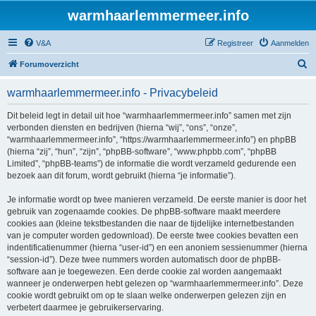
warmhaarlemmermeer.info
V&A
Registreer
Aanmelden
Z
Forumoverzicht
o
warmhaarlemmermeer.info - Privacybeleid
e
k
Dit beleid legt in detail uit hoe “warmhaarlemmermeer.info” samen met zijn
verbonden diensten en bedrijven (hierna “wij”, “ons”, “onze”,
“warmhaarlemmermeer.info”, “https://warmhaarlemmermeer.info”) en phpBB
(hierna “zij”, “hun”, “zijn”, “phpBB-software”, “www.phpbb.com”, “phpBB
Limited”, “phpBB-teams”) de informatie die wordt verzameld gedurende een
bezoek aan dit forum, wordt gebruikt (hierna “je informatie”).
Je informatie wordt op twee manieren verzameld. De eerste manier is door het
gebruik van zogenaamde cookies. De phpBB-software maakt meerdere
cookies aan (kleine tekstbestanden die naar de tijdelijke internetbestanden
van je computer worden gedownload). De eerste twee cookies bevatten een
indentificatienummer (hierna “user-id”) en een anoniem sessienummer (hierna
“session-id”). Deze twee nummers worden automatisch door de phpBB-
software aan je toegewezen. Een derde cookie zal worden aangemaakt
wanneer je onderwerpen hebt gelezen op “warmhaarlemmermeer.info”. Deze
cookie wordt gebruikt om op te slaan welke onderwerpen gelezen zijn en
verbetert daarmee je gebruikerservaring.