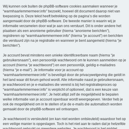
Wij kunnen ook buiten de phpBB-software cookies aanmaken wanneer je
“warmhaarlemmermeer.info” bezoekt, hoewel dit document daarop niet van
toepassing is. Deze tekst heeft betrekking op de pagina’s die worden
aangemaakt door de phpBB-software. De tweede manier is waarin wij je
informatie verzamelen door wat je aan ons verstuurt. Dit is onder andere het
plaatsen als een anonieme gebruiker (hierna “anonieme berichten”),
registreren op “warmhaarlemmermeer.info” (hierna “je account”) en berichten
die verstuurd zijn na je registratie en wanneer je bent aangemeld (hierna “je
berichten”).
Je account bevat minstens een unieke identificeerbare naam (hierna “je
gebruikersnaam”), een persoonlijk wachtwoord om te kunnen aanmelden op je
account (hierna “je wachtwoord”) en een persoonlijk, geldig e-mailadres
(hierna “je e-mail”). Je informatie voor je account op
“warmhaarlemmermeer.info” is beveiligd door de privacywetgeving die geldt in
het land waar dit forum gehost wordt. Alle informatie naast je gebruikersnaam,
je wachtwoord en je e-mailadres die vereist is bij het registratieproces op
“warmhaarlemmermeer.info” is verplicht of optioneel, dat is een keuze van
“warmhaarlemmermeer.info”. Je hebt altijd zelf de mogelijkheid te bepalen
welke informatie van je account openbaar wordt weergegeven. Verder heb je
ook de mogelijkheid om in te stellen of je de e-mails die automatisch worden
gemaakt door de phpBB-software wil ontvangen.
Je wachtwoord is versleuteld (en kan niet worden ontsleuteld) waardoor het op
een veilige manier is opgeslagen. Toch is het niet aan te raden dat je hetzelfde
wachtwoord gebruikt op meerdere websites. Je wachtwoord is het middel