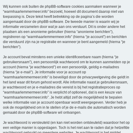
Wij kunnen ook buiten de phpBB-software cookies aanmaken wanneer je
“warmhaarlemmermeer.info” bezoekt, hoewel dit document daarop niet van
toepassing is. Deze tekst heeft betrekking op de pagina’s die worden
aangemaakt door de phpBB-software. De tweede manier is waarin wij je
informatie verzamelen door wat je aan ons verstuurt. Dit is onder andere het
plaatsen als een anonieme gebruiker (hierna “anonieme berichten”),
registreren op “warmhaarlemmermeer.info” (hierna “je account”) en berichten
die verstuurd zijn na je registratie en wanneer je bent aangemeld (hierna “je
berichten”).
Je account bevat minstens een unieke identificeerbare naam (hierna “je
gebruikersnaam”), een persoonlijk wachtwoord om te kunnen aanmelden op je
account (hierna “je wachtwoord”) en een persoonlijk, geldig e-mailadres
(hierna “je e-mail”). Je informatie voor je account op
“warmhaarlemmermeer.info” is beveiligd door de privacywetgeving die geldt in
het land waar dit forum gehost wordt. Alle informatie naast je gebruikersnaam,
je wachtwoord en je e-mailadres die vereist is bij het registratieproces op
“warmhaarlemmermeer.info” is verplicht of optioneel, dat is een keuze van
“warmhaarlemmermeer.info”. Je hebt altijd zelf de mogelijkheid te bepalen
welke informatie van je account openbaar wordt weergegeven. Verder heb je
ook de mogelijkheid om in te stellen of je de e-mails die automatisch worden
gemaakt door de phpBB-software wil ontvangen.
Je wachtwoord is versleuteld (en kan niet worden ontsleuteld) waardoor het op
een veilige manier is opgeslagen. Toch is het niet aan te raden dat je hetzelfde
wachtwoord gebruikt op meerdere websites. Je wachtwoord is het middel