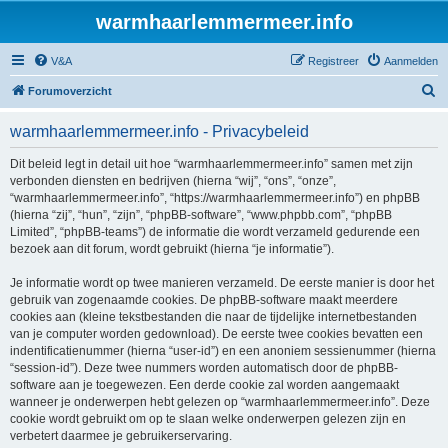
warmhaarlemmermeer.info
V&A
Registreer
Aanmelden
Z
Forumoverzicht
o
warmhaarlemmermeer.info - Privacybeleid
e
k
Dit beleid legt in detail uit hoe “warmhaarlemmermeer.info” samen met zijn
verbonden diensten en bedrijven (hierna “wij”, “ons”, “onze”,
“warmhaarlemmermeer.info”, “https://warmhaarlemmermeer.info”) en phpBB
(hierna “zij”, “hun”, “zijn”, “phpBB-software”, “www.phpbb.com”, “phpBB
Limited”, “phpBB-teams”) de informatie die wordt verzameld gedurende een
bezoek aan dit forum, wordt gebruikt (hierna “je informatie”).
Je informatie wordt op twee manieren verzameld. De eerste manier is door het
gebruik van zogenaamde cookies. De phpBB-software maakt meerdere
cookies aan (kleine tekstbestanden die naar de tijdelijke internetbestanden
van je computer worden gedownload). De eerste twee cookies bevatten een
indentificatienummer (hierna “user-id”) en een anoniem sessienummer (hierna
“session-id”). Deze twee nummers worden automatisch door de phpBB-
software aan je toegewezen. Een derde cookie zal worden aangemaakt
wanneer je onderwerpen hebt gelezen op “warmhaarlemmermeer.info”. Deze
cookie wordt gebruikt om op te slaan welke onderwerpen gelezen zijn en
verbetert daarmee je gebruikerservaring.