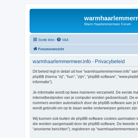
warmhaarlemmerm
Warm Haarlemmermeer Forum
Snelle links
V&A
Forumoverzicht
warmhaarlemmermeer.info - Privacybeleid
Dit beleid legt in detail uit hoe “warmhaarlemmermeer.info” sa
phpBB (hierna “zij”, “hun”, “zijn”, “phpBB-software”, “www.php
informatie”).
Je informatie wordt op twee manieren verzameld. De eerste ma
internetbestanden van je computer worden gedownload). De eer
nummers worden automatisch door de phpBB-software aan je 
wordt gebruikt om op te slaan welke onderwerpen gelezen zijn 
Wij kunnen ook buiten de phpBB-software cookies aanmaken wa
die worden aangemaakt door de phpBB-software. De tweede manie
“anonieme berichten”), registreren op “warmhaarlemmermeer.info”