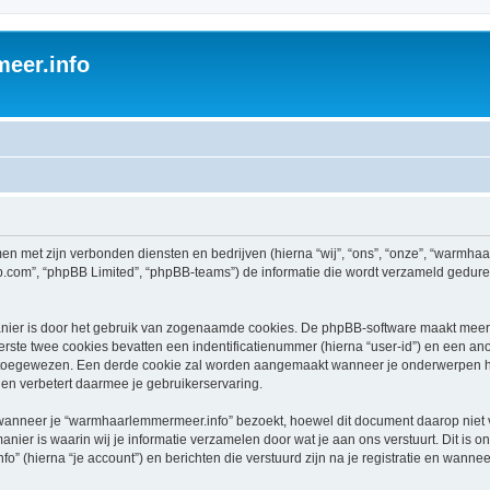
eer.info
men met zijn verbonden diensten en bedrijven (hierna “wij”, “ons”, “onze”, “warmh
bb.com”, “phpBB Limited”, “phpBB-teams”) de informatie die wordt verzameld gedure
nier is door het gebruik van zogenaamde cookies. De phpBB-software maakt meerde
ste twee cookies bevatten een indentificatienummer (hierna “user-id”) en een an
toegewezen. Een derde cookie zal worden aangemaakt wanneer je onderwerpen h
en verbetert daarmee je gebruikerservaring.
nneer je “warmhaarlemmermeer.info” bezoekt, hoewel dit document daarop niet van
r is waarin wij je informatie verzamelen door wat je aan ons verstuurt. Dit is o
 (hierna “je account”) en berichten die verstuurd zijn na je registratie en wannee