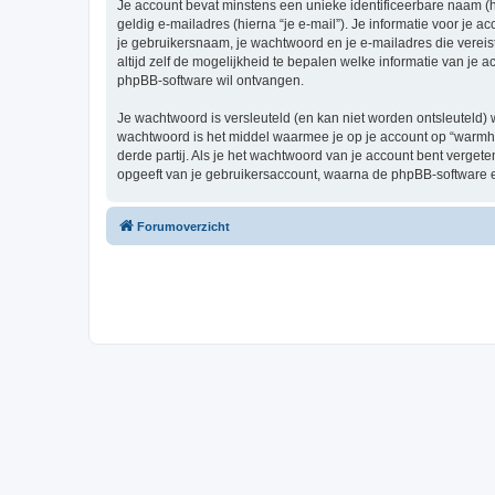
Je account bevat minstens een unieke identificeerbare naam (
geldig e-mailadres (hierna “je e-mail”). Je informatie voor je 
je gebruikersnaam, je wachtwoord en je e-mailadres die vereist
altijd zelf de mogelijkheid te bepalen welke informatie van j
phpBB-software wil ontvangen.
Je wachtwoord is versleuteld (en kan niet worden ontsleuteld) 
wachtwoord is het middel waarmee je op je account op “warm
derde partij. Als je het wachtwoord van je account bent verget
opgeeft van je gebruikersaccount, waarna de phpBB-software 
Forumoverzicht