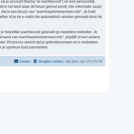
p je account (hierna “je wachtwoord”) en een persoonlijk,
t in het land waar dit forum gehost wordt. Alle informatie naast
el, dat is een keuze van “warmhaarlemmermeer.info”. Je hebt
tellen of je de e-mails die automatisch worden gemaakt door de
at je hetzelfde wachtwoord gebruikt op meerdere websites. Je
n iemand van warmhaarlemmermeer.info”, phpBB of een andere
ster. Dit proces vereist dat je gebruikersnaam en e-mailadres
je je opnieuw kunt aanmelden.
Contact
Verwijder cookies
Alle tijden zijn
UTC+02:00