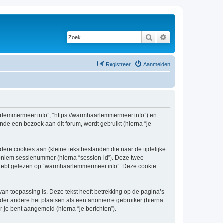
Zoek
Uitgebreid zoeken
Registreer
Aanmelden
aarlemmermeer.info”, “https://warmhaarlemmermeer.info”) en
nde een bezoek aan dit forum, wordt gebruikt (hierna “je
re cookies aan (kleine tekstbestanden die naar de tijdelijke
oniem sessienummer (hierna “session-id”). Deze twee
ebt gelezen op “warmhaarlemmermeer.info”. Deze cookie
 toepassing is. Deze tekst heeft betrekking op de pagina’s
nder andere het plaatsen als een anonieme gebruiker (hierna
r je bent aangemeld (hierna “je berichten”).