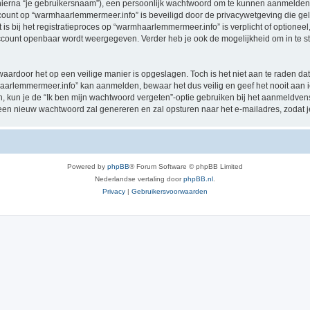
hierna “je gebruikersnaam”), een persoonlijk wachtwoord om te kunnen aanmelden o
account op “warmhaarlemmermeer.info” is beveiligd door de privacywetgeving die geld
 is bij het registratieproces op “warmhaarlemmermeer.info” is verplicht of optione
e account openbaar wordt weergegeven. Verder heb je ook de mogelijkheid om in te s
waardoor het op een veilige manier is opgeslagen. Toch is het niet aan te raden d
haarlemmermeer.info” kan aanmelden, bewaar het dus veilig en geef het nooit aa
en, kun je de “Ik ben mijn wachtwoord vergeten”-optie gebruiken bij het aanmeldven
een nieuw wachtwoord zal genereren en zal opsturen naar het e-mailadres, zodat 
Powered by
phpBB
® Forum Software © phpBB Limited
Nederlandse vertaling door
phpBB.nl
.
Privacy
|
Gebruikersvoorwaarden