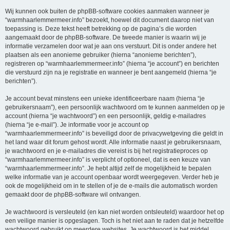
Wij kunnen ook buiten de phpBB-software cookies aanmaken wanneer je
“warmhaarlemmermeer.info” bezoekt, hoewel dit document daarop niet van
toepassing is. Deze tekst heeft betrekking op de pagina’s die worden
aangemaakt door de phpBB-software. De tweede manier is waarin wij je
informatie verzamelen door wat je aan ons verstuurt. Dit is onder andere het
plaatsen als een anonieme gebruiker (hierna “anonieme berichten”),
registreren op “warmhaarlemmermeer.info” (hierna “je account”) en berichten
die verstuurd zijn na je registratie en wanneer je bent aangemeld (hierna “je
berichten”).
Je account bevat minstens een unieke identificeerbare naam (hierna “je
gebruikersnaam”), een persoonlijk wachtwoord om te kunnen aanmelden op je
account (hierna “je wachtwoord”) en een persoonlijk, geldig e-mailadres
(hierna “je e-mail”). Je informatie voor je account op
“warmhaarlemmermeer.info” is beveiligd door de privacywetgeving die geldt in
het land waar dit forum gehost wordt. Alle informatie naast je gebruikersnaam,
je wachtwoord en je e-mailadres die vereist is bij het registratieproces op
“warmhaarlemmermeer.info” is verplicht of optioneel, dat is een keuze van
“warmhaarlemmermeer.info”. Je hebt altijd zelf de mogelijkheid te bepalen
welke informatie van je account openbaar wordt weergegeven. Verder heb je
ook de mogelijkheid om in te stellen of je de e-mails die automatisch worden
gemaakt door de phpBB-software wil ontvangen.
Je wachtwoord is versleuteld (en kan niet worden ontsleuteld) waardoor het op
een veilige manier is opgeslagen. Toch is het niet aan te raden dat je hetzelfde
wachtwoord gebruikt op meerdere websites. Je wachtwoord is het middel