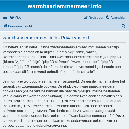
warmhaarlemmermeer.info
V&A
Registreer
Aanmelden
Z
Forumoverzicht
o
warmhaarlemmermeer.info - Privacybeleid
e
k
Dit beleid legt in detail uit hoe “warmhaarlemmermeer.info” samen met zijn
verbonden diensten en bedrijven (hierna “wij”, “ons”, “onze”,
“warmhaarlemmermeer.info”, “https://warmhaarlemmermeer.info”) en phpBB
(hierna “zij”, “hun”, “zijn”, “phpBB-software”, “www.phpbb.com”, “phpBB
Limited”, “phpBB-teams”) de informatie die wordt verzameld gedurende een
bezoek aan dit forum, wordt gebruikt (hierna “je informatie”).
Je informatie wordt op twee manieren verzameld. De eerste manier is door het
gebruik van zogenaamde cookies. De phpBB-software maakt meerdere
cookies aan (kleine tekstbestanden die naar de tijdelijke internetbestanden
van je computer worden gedownload). De eerste twee cookies bevatten een
indentificatienummer (hierna “user-id”) en een anoniem sessienummer (hierna
“session-id”). Deze twee nummers worden automatisch door de phpBB-
software aan je toegewezen. Een derde cookie zal worden aangemaakt
wanneer je onderwerpen hebt gelezen op “warmhaarlemmermeer.info”. Deze
cookie wordt gebruikt om op te slaan welke onderwerpen gelezen zijn en
verbetert daarmee je gebruikerservaring.