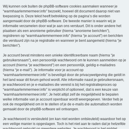
Wij kunnen ook buiten de phpBB-software cookies aanmaken wanneer je
“warmhaarlemmermeer.info” bezoekt, hoewel dit document daarop niet van
toepassing is. Deze tekst heeft betrekking op de pagina’s die worden
aangemaakt door de phpBB-software. De tweede manier is waarin wij je
informatie verzamelen door wat je aan ons verstuurt. Dit is onder andere het
plaatsen als een anonieme gebruiker (hierna “anonieme berichten”),
registreren op “warmhaarlemmermeer.info” (hierna “je account”) en berichten
die verstuurd zijn na je registratie en wanneer je bent aangemeld (hierna “je
berichten”).
Je account bevat minstens een unieke identificeerbare naam (hierna “je
gebruikersnaam”), een persoonlijk wachtwoord om te kunnen aanmelden op je
account (hierna “je wachtwoord”) en een persoonlijk, geldig e-mailadres
(hierna “je e-mail”). Je informatie voor je account op
“warmhaarlemmermeer.info” is beveiligd door de privacywetgeving die geldt in
het land waar dit forum gehost wordt. Alle informatie naast je gebruikersnaam,
je wachtwoord en je e-mailadres die vereist is bij het registratieproces op
“warmhaarlemmermeer.info” is verplicht of optioneel, dat is een keuze van
“warmhaarlemmermeer.info”. Je hebt altijd zelf de mogelijkheid te bepalen
welke informatie van je account openbaar wordt weergegeven. Verder heb je
ook de mogelijkheid om in te stellen of je de e-mails die automatisch worden
gemaakt door de phpBB-software wil ontvangen.
Je wachtwoord is versleuteld (en kan niet worden ontsleuteld) waardoor het op
een veilige manier is opgeslagen. Toch is het niet aan te raden dat je hetzelfde
wachtwoord gebruikt op meerdere websites. Je wachtwoord is het middel