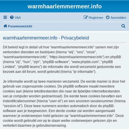
warmhaarlemmermeer.info
V&A
Registreer
Aanmelden
Z
Forumoverzicht
o
warmhaarlemmermeer.info - Privacybeleid
e
k
Dit beleid legt in detail uit hoe “warmhaarlemmermeer.info” samen met zijn
verbonden diensten en bedrijven (hierna “wij”, “ons”, “onze”,
“warmhaarlemmermeer.info”, “https://warmhaarlemmermeer.info”) en phpBB
(hierna “zij”, “hun”, “zijn”, “phpBB-software”, “www.phpbb.com”, “phpBB
Limited”, “phpBB-teams”) de informatie die wordt verzameld gedurende een
bezoek aan dit forum, wordt gebruikt (hierna “je informatie”).
Je informatie wordt op twee manieren verzameld. De eerste manier is door het
gebruik van zogenaamde cookies. De phpBB-software maakt meerdere
cookies aan (kleine tekstbestanden die naar de tijdelijke internetbestanden
van je computer worden gedownload). De eerste twee cookies bevatten een
indentificatienummer (hierna “user-id”) en een anoniem sessienummer (hierna
“session-id”). Deze twee nummers worden automatisch door de phpBB-
software aan je toegewezen. Een derde cookie zal worden aangemaakt
wanneer je onderwerpen hebt gelezen op “warmhaarlemmermeer.info”. Deze
cookie wordt gebruikt om op te slaan welke onderwerpen gelezen zijn en
verbetert daarmee je gebruikerservaring.