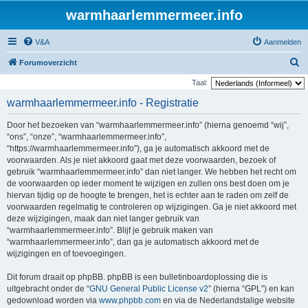
warmhaarlemmermeer.info
V&A
Aanmelden
Z
Forumoverzicht
o
Taal:
e
warmhaarlemmermeer.info - Registratie
k
Door het bezoeken van “warmhaarlemmermeer.info” (hierna genoemd “wij”,
“ons”, “onze”, “warmhaarlemmermeer.info”,
“https://warmhaarlemmermeer.info”), ga je automatisch akkoord met de
voorwaarden. Als je niet akkoord gaat met deze voorwaarden, bezoek of
gebruik “warmhaarlemmermeer.info” dan niet langer. We hebben het recht om
de voorwaarden op ieder moment te wijzigen en zullen ons best doen om je
hiervan tijdig op de hoogte te brengen, het is echter aan te raden om zelf de
voorwaarden regelmatig te controleren op wijzigingen. Ga je niet akkoord met
deze wijzigingen, maak dan niet langer gebruik van
“warmhaarlemmermeer.info”. Blijf je gebruik maken van
“warmhaarlemmermeer.info”, dan ga je automatisch akkoord met de
wijzigingen en of toevoegingen.
Dit forum draait op phpBB. phpBB is een bulletinboardoplossing die is
uitgebracht onder de “
GNU General Public License v2
” (hierna “GPL”) en kan
gedownload worden via
www.phpbb.com
en via de Nederlandstalige website