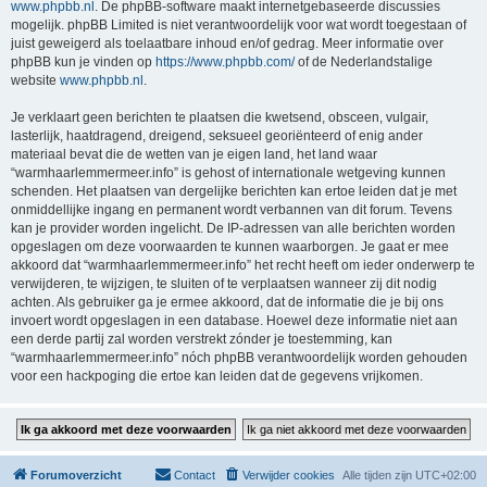
www.phpbb.nl
. De phpBB-software maakt internetgebaseerde discussies
mogelijk. phpBB Limited is niet verantwoordelijk voor wat wordt toegestaan of
juist geweigerd als toelaatbare inhoud en/of gedrag. Meer informatie over
phpBB kun je vinden op
https://www.phpbb.com/
of de Nederlandstalige
website
www.phpbb.nl
.
Je verklaart geen berichten te plaatsen die kwetsend, obsceen, vulgair,
lasterlijk, haatdragend, dreigend, seksueel georiënteerd of enig ander
materiaal bevat die de wetten van je eigen land, het land waar
“warmhaarlemmermeer.info” is gehost of internationale wetgeving kunnen
schenden. Het plaatsen van dergelijke berichten kan ertoe leiden dat je met
onmiddellijke ingang en permanent wordt verbannen van dit forum. Tevens
kan je provider worden ingelicht. De IP-adressen van alle berichten worden
opgeslagen om deze voorwaarden te kunnen waarborgen. Je gaat er mee
akkoord dat “warmhaarlemmermeer.info” het recht heeft om ieder onderwerp te
verwijderen, te wijzigen, te sluiten of te verplaatsen wanneer zij dit nodig
achten. Als gebruiker ga je ermee akkoord, dat de informatie die je bij ons
invoert wordt opgeslagen in een database. Hoewel deze informatie niet aan
een derde partij zal worden verstrekt zónder je toestemming, kan
“warmhaarlemmermeer.info” nóch phpBB verantwoordelijk worden gehouden
voor een hackpoging die ertoe kan leiden dat de gegevens vrijkomen.
Forumoverzicht
Contact
Verwijder cookies
Alle tijden zijn
UTC+02:00