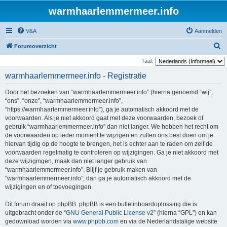
warmhaarlemmermeer.info
V&A
Aanmelden
Z
Forumoverzicht
o
Taal:
e
warmhaarlemmermeer.info - Registratie
k
Door het bezoeken van “warmhaarlemmermeer.info” (hierna genoemd “wij”,
“ons”, “onze”, “warmhaarlemmermeer.info”,
“https://warmhaarlemmermeer.info”), ga je automatisch akkoord met de
voorwaarden. Als je niet akkoord gaat met deze voorwaarden, bezoek of
gebruik “warmhaarlemmermeer.info” dan niet langer. We hebben het recht om
de voorwaarden op ieder moment te wijzigen en zullen ons best doen om je
hiervan tijdig op de hoogte te brengen, het is echter aan te raden om zelf de
voorwaarden regelmatig te controleren op wijzigingen. Ga je niet akkoord met
deze wijzigingen, maak dan niet langer gebruik van
“warmhaarlemmermeer.info”. Blijf je gebruik maken van
“warmhaarlemmermeer.info”, dan ga je automatisch akkoord met de
wijzigingen en of toevoegingen.
Dit forum draait op phpBB. phpBB is een bulletinboardoplossing die is
uitgebracht onder de “
GNU General Public License v2
” (hierna “GPL”) en kan
gedownload worden via
www.phpbb.com
en via de Nederlandstalige website