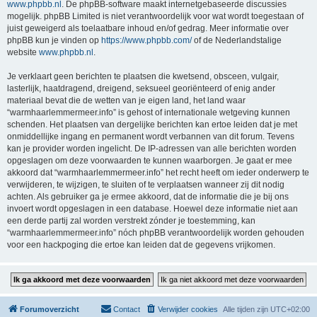
www.phpbb.nl
. De phpBB-software maakt internetgebaseerde discussies
mogelijk. phpBB Limited is niet verantwoordelijk voor wat wordt toegestaan of
juist geweigerd als toelaatbare inhoud en/of gedrag. Meer informatie over
phpBB kun je vinden op
https://www.phpbb.com/
of de Nederlandstalige
website
www.phpbb.nl
.
Je verklaart geen berichten te plaatsen die kwetsend, obsceen, vulgair,
lasterlijk, haatdragend, dreigend, seksueel georiënteerd of enig ander
materiaal bevat die de wetten van je eigen land, het land waar
“warmhaarlemmermeer.info” is gehost of internationale wetgeving kunnen
schenden. Het plaatsen van dergelijke berichten kan ertoe leiden dat je met
onmiddellijke ingang en permanent wordt verbannen van dit forum. Tevens
kan je provider worden ingelicht. De IP-adressen van alle berichten worden
opgeslagen om deze voorwaarden te kunnen waarborgen. Je gaat er mee
akkoord dat “warmhaarlemmermeer.info” het recht heeft om ieder onderwerp te
verwijderen, te wijzigen, te sluiten of te verplaatsen wanneer zij dit nodig
achten. Als gebruiker ga je ermee akkoord, dat de informatie die je bij ons
invoert wordt opgeslagen in een database. Hoewel deze informatie niet aan
een derde partij zal worden verstrekt zónder je toestemming, kan
“warmhaarlemmermeer.info” nóch phpBB verantwoordelijk worden gehouden
voor een hackpoging die ertoe kan leiden dat de gegevens vrijkomen.
Forumoverzicht
Contact
Verwijder cookies
Alle tijden zijn
UTC+02:00