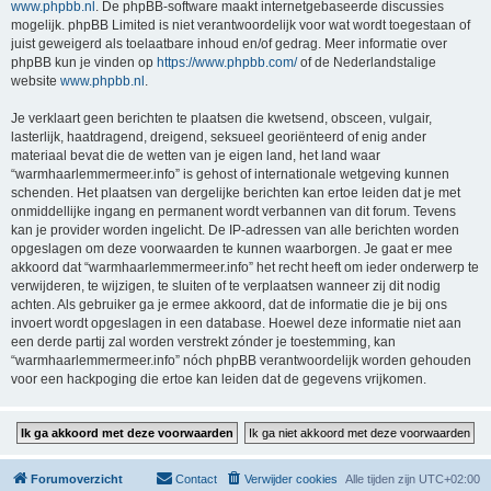
www.phpbb.nl
. De phpBB-software maakt internetgebaseerde discussies
mogelijk. phpBB Limited is niet verantwoordelijk voor wat wordt toegestaan of
juist geweigerd als toelaatbare inhoud en/of gedrag. Meer informatie over
phpBB kun je vinden op
https://www.phpbb.com/
of de Nederlandstalige
website
www.phpbb.nl
.
Je verklaart geen berichten te plaatsen die kwetsend, obsceen, vulgair,
lasterlijk, haatdragend, dreigend, seksueel georiënteerd of enig ander
materiaal bevat die de wetten van je eigen land, het land waar
“warmhaarlemmermeer.info” is gehost of internationale wetgeving kunnen
schenden. Het plaatsen van dergelijke berichten kan ertoe leiden dat je met
onmiddellijke ingang en permanent wordt verbannen van dit forum. Tevens
kan je provider worden ingelicht. De IP-adressen van alle berichten worden
opgeslagen om deze voorwaarden te kunnen waarborgen. Je gaat er mee
akkoord dat “warmhaarlemmermeer.info” het recht heeft om ieder onderwerp te
verwijderen, te wijzigen, te sluiten of te verplaatsen wanneer zij dit nodig
achten. Als gebruiker ga je ermee akkoord, dat de informatie die je bij ons
invoert wordt opgeslagen in een database. Hoewel deze informatie niet aan
een derde partij zal worden verstrekt zónder je toestemming, kan
“warmhaarlemmermeer.info” nóch phpBB verantwoordelijk worden gehouden
voor een hackpoging die ertoe kan leiden dat de gegevens vrijkomen.
Forumoverzicht
Contact
Verwijder cookies
Alle tijden zijn
UTC+02:00