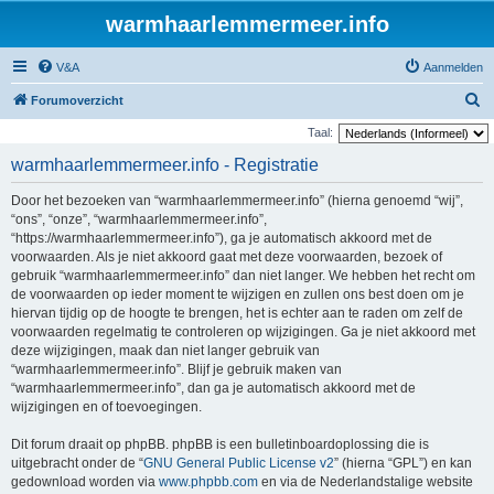
warmhaarlemmermeer.info
V&A
Aanmelden
Z
Forumoverzicht
o
Taal:
e
warmhaarlemmermeer.info - Registratie
k
Door het bezoeken van “warmhaarlemmermeer.info” (hierna genoemd “wij”,
“ons”, “onze”, “warmhaarlemmermeer.info”,
“https://warmhaarlemmermeer.info”), ga je automatisch akkoord met de
voorwaarden. Als je niet akkoord gaat met deze voorwaarden, bezoek of
gebruik “warmhaarlemmermeer.info” dan niet langer. We hebben het recht om
de voorwaarden op ieder moment te wijzigen en zullen ons best doen om je
hiervan tijdig op de hoogte te brengen, het is echter aan te raden om zelf de
voorwaarden regelmatig te controleren op wijzigingen. Ga je niet akkoord met
deze wijzigingen, maak dan niet langer gebruik van
“warmhaarlemmermeer.info”. Blijf je gebruik maken van
“warmhaarlemmermeer.info”, dan ga je automatisch akkoord met de
wijzigingen en of toevoegingen.
Dit forum draait op phpBB. phpBB is een bulletinboardoplossing die is
uitgebracht onder de “
GNU General Public License v2
” (hierna “GPL”) en kan
gedownload worden via
www.phpbb.com
en via de Nederlandstalige website