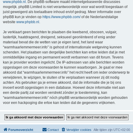
www.phpbb.nl
. De phpBB-software maakt internetgebaseerde discussies
mogelijk. phpBB Limited is niet verantwoordelijk voor wat wordt toegestaan of
juist geweigerd als toelaatbare inhoud en/of gedrag. Meer informatie over
phpBB kun je vinden op
https://www.phpbb.com/
of de Nederlandstalige
website
www.phpbb.nl
.
Je verklaart geen berichten te plaatsen die kwetsend, obsceen, vulgair,
lasterlijk, haatdragend, dreigend, seksueel georiënteerd of enig ander
materiaal bevat die de wetten van je eigen land, het land waar
“warmhaarlemmermeer.info” is gehost of internationale wetgeving kunnen
schenden. Het plaatsen van dergelijke berichten kan ertoe leiden dat je met
onmiddellijke ingang en permanent wordt verbannen van dit forum. Tevens
kan je provider worden ingelicht. De IP-adressen van alle berichten worden
opgeslagen om deze voorwaarden te kunnen waarborgen. Je gaat er mee
akkoord dat “warmhaarlemmermeer.info” het recht heeft om ieder onderwerp te
verwijderen, te wijzigen, te sluiten of te verplaatsen wanneer zij dit nodig
achten. Als gebruiker ga je ermee akkoord, dat de informatie die je bij ons
invoert wordt opgeslagen in een database. Hoewel deze informatie niet aan
een derde partij zal worden verstrekt zónder je toestemming, kan
“warmhaarlemmermeer.info” nóch phpBB verantwoordelijk worden gehouden
voor een hackpoging die ertoe kan leiden dat de gegevens vrijkomen.
Forumoverzicht
Contact
Verwijder cookies
Alle tijden zijn
UTC+02:00