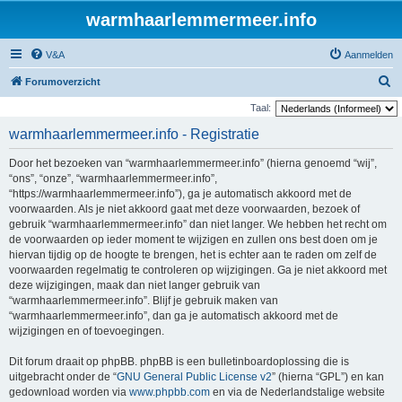
warmhaarlemmermeer.info
V&A
Aanmelden
Z
Forumoverzicht
o
Taal:
e
warmhaarlemmermeer.info - Registratie
k
Door het bezoeken van “warmhaarlemmermeer.info” (hierna genoemd “wij”,
“ons”, “onze”, “warmhaarlemmermeer.info”,
“https://warmhaarlemmermeer.info”), ga je automatisch akkoord met de
voorwaarden. Als je niet akkoord gaat met deze voorwaarden, bezoek of
gebruik “warmhaarlemmermeer.info” dan niet langer. We hebben het recht om
de voorwaarden op ieder moment te wijzigen en zullen ons best doen om je
hiervan tijdig op de hoogte te brengen, het is echter aan te raden om zelf de
voorwaarden regelmatig te controleren op wijzigingen. Ga je niet akkoord met
deze wijzigingen, maak dan niet langer gebruik van
“warmhaarlemmermeer.info”. Blijf je gebruik maken van
“warmhaarlemmermeer.info”, dan ga je automatisch akkoord met de
wijzigingen en of toevoegingen.
Dit forum draait op phpBB. phpBB is een bulletinboardoplossing die is
uitgebracht onder de “
GNU General Public License v2
” (hierna “GPL”) en kan
gedownload worden via
www.phpbb.com
en via de Nederlandstalige website