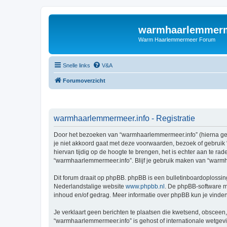
warmhaarlemmerm
Warm Haarlemmermeer Forum
Snelle links
V&A
Forumoverzicht
warmhaarlemmermeer.info - Registratie
Door het bezoeken van “warmhaarlemmermeer.info” (hierna geno
je niet akkoord gaat met deze voorwaarden, bezoek of gebruik
hiervan tijdig op de hoogte te brengen, het is echter aan te r
“warmhaarlemmermeer.info”. Blijf je gebruik maken van “warmh
Dit forum draait op phpBB. phpBB is een bulletinboardoplossing
Nederlandstalige website
www.phpbb.nl
. De phpBB-software ma
inhoud en/of gedrag. Meer informatie over phpBB kun je vinde
Je verklaart geen berichten te plaatsen die kwetsend, obsceen, 
“warmhaarlemmermeer.info” is gehost of internationale wetgev