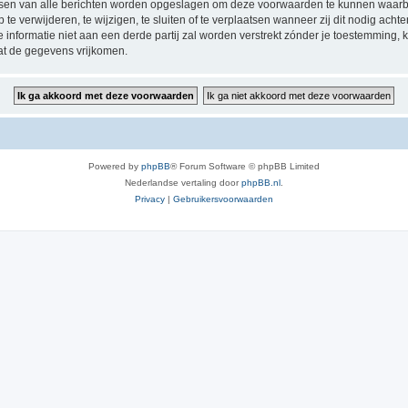
ressen van alle berichten worden opgeslagen om deze voorwaarden te kunnen waarb
 verwijderen, te wijzigen, te sluiten of te verplaatsen wanneer zij dit nodig achten
e informatie niet aan een derde partij zal worden verstrekt zónder je toestemmin
at de gegevens vrijkomen.
Powered by
phpBB
® Forum Software © phpBB Limited
Nederlandse vertaling door
phpBB.nl
.
Privacy
|
Gebruikersvoorwaarden