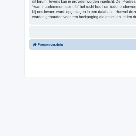
dit forum. Tevens kan je provider worden ingelicht. De IP-ad
“warmhaarlemmermeer.info” het recht heeft om ieder onderwerp te
bij ons invoert wordt opgeslagen in een database. Hoewel dez
worden gehouden voor een hackpoging die ertoe kan leiden d
Forumoverzicht