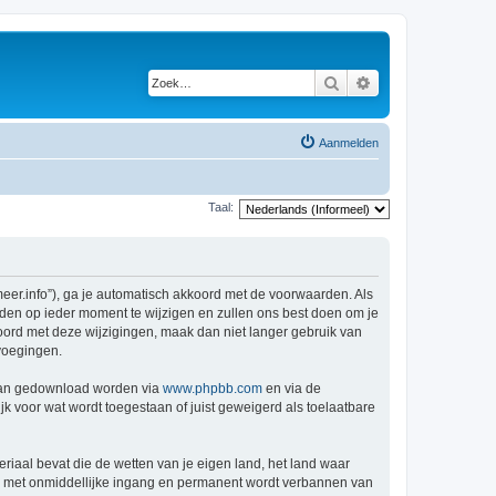
Zoek
Uitgebreid zoeken
Aanmelden
Taal:
er.info”), ga je automatisch akkoord met de voorwaarden. Als
den op ieder moment te wijzigen en zullen ons best doen om je
kkoord met deze wijzigingen, maak dan niet langer gebruik van
voegingen.
 kan gedownload worden via
www.phpbb.com
en via de
k voor wat wordt toegestaan of juist geweigerd als toelaatbare
eriaal bevat die de wetten van je eigen land, het land waar
je met onmiddellijke ingang en permanent wordt verbannen van