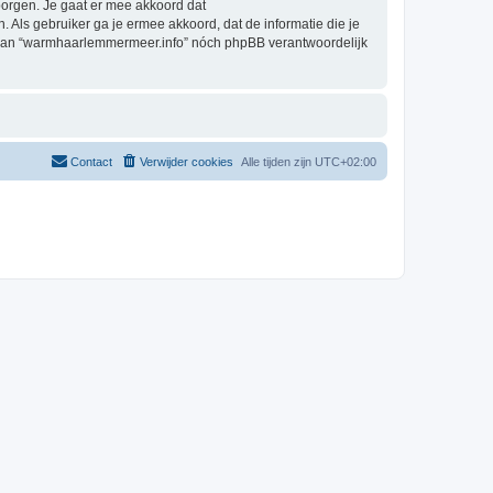
orgen. Je gaat er mee akkoord dat
. Als gebruiker ga je ermee akkoord, dat de informatie die je
g, kan “warmhaarlemmermeer.info” nóch phpBB verantwoordelijk
Contact
Verwijder cookies
Alle tijden zijn
UTC+02:00