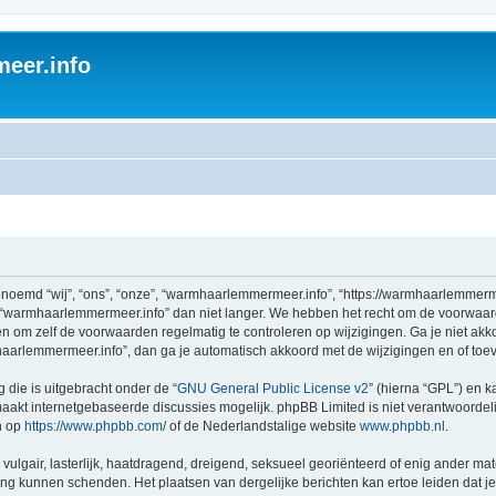
eer.info
emd “wij”, “ons”, “onze”, “warmhaarlemmermeer.info”, “https://warmhaarlemmerme
 “warmhaarlemmermeer.info” dan niet langer. We hebben het recht om de voorwaar
aden om zelf de voorwaarden regelmatig te controleren op wijzigingen. Ga je niet a
aarlemmermeer.info”, dan ga je automatisch akkoord met de wijzigingen en of toe
 die is uitgebracht onder de “
GNU General Public License v2
” (hierna “GPL”) en
akt internetgebaseerde discussies mogelijk. phpBB Limited is niet verantwoordelij
n op
https://www.phpbb.com/
of de Nederlandstalige website
www.phpbb.nl
.
vulgair, lasterlijk, haatdragend, dreigend, seksueel georiënteerd of enig ander mat
ing kunnen schenden. Het plaatsen van dergelijke berichten kan ertoe leiden dat 