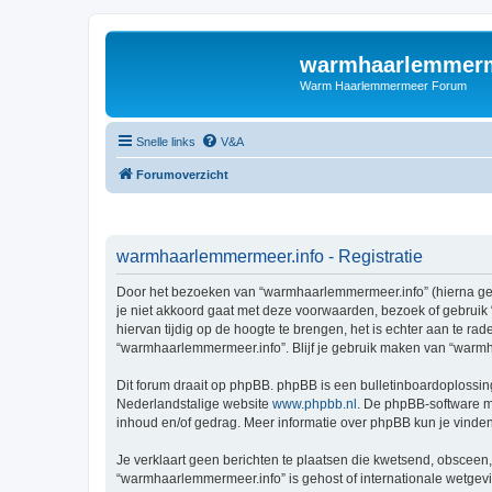
warmhaarlemmerm
Warm Haarlemmermeer Forum
Snelle links
V&A
Forumoverzicht
warmhaarlemmermeer.info - Registratie
Door het bezoeken van “warmhaarlemmermeer.info” (hierna geno
je niet akkoord gaat met deze voorwaarden, bezoek of gebruik
hiervan tijdig op de hoogte te brengen, het is echter aan te r
“warmhaarlemmermeer.info”. Blijf je gebruik maken van “warmh
Dit forum draait op phpBB. phpBB is een bulletinboardoplossing
Nederlandstalige website
www.phpbb.nl
. De phpBB-software ma
inhoud en/of gedrag. Meer informatie over phpBB kun je vinde
Je verklaart geen berichten te plaatsen die kwetsend, obsceen, 
“warmhaarlemmermeer.info” is gehost of internationale wetgev