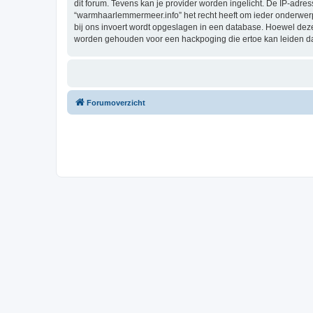
dit forum. Tevens kan je provider worden ingelicht. De IP-ad
“warmhaarlemmermeer.info” het recht heeft om ieder onderwerp te
bij ons invoert wordt opgeslagen in een database. Hoewel dez
worden gehouden voor een hackpoging die ertoe kan leiden d
Forumoverzicht