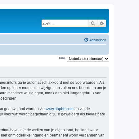
Zoek
Uitgebreid zoeken
Aanmelden
Taal:
er.info”), ga je automatisch akkoord met de voorwaarden. Als
den op ieder moment te wijzigen en zullen ons best doen om je
kkoord met deze wijzigingen, maak dan niet langer gebruik van
voegingen.
 kan gedownload worden via
www.phpbb.com
en via de
k voor wat wordt toegestaan of juist geweigerd als toelaatbare
eriaal bevat die de wetten van je eigen land, het land waar
je met onmiddellijke ingang en permanent wordt verbannen van