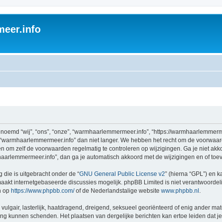
eer.info
emd “wij”, “ons”, “onze”, “warmhaarlemmermeer.info”, “https://warmhaarlemmerme
 “warmhaarlemmermeer.info” dan niet langer. We hebben het recht om de voorwaar
aden om zelf de voorwaarden regelmatig te controleren op wijzigingen. Ga je niet a
aarlemmermeer.info”, dan ga je automatisch akkoord met de wijzigingen en of toe
 die is uitgebracht onder de “
GNU General Public License v2
” (hierna “GPL”) en
akt internetgebaseerde discussies mogelijk. phpBB Limited is niet verantwoordelij
n op
https://www.phpbb.com/
of de Nederlandstalige website
www.phpbb.nl
.
vulgair, lasterlijk, haatdragend, dreigend, seksueel georiënteerd of enig ander mat
ing kunnen schenden. Het plaatsen van dergelijke berichten kan ertoe leiden dat 