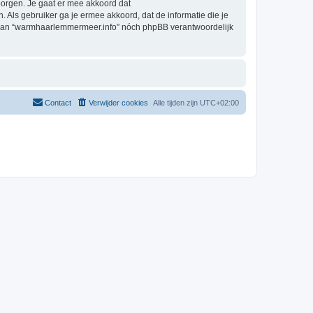
orgen. Je gaat er mee akkoord dat
. Als gebruiker ga je ermee akkoord, dat de informatie die je
g, kan “warmhaarlemmermeer.info” nóch phpBB verantwoordelijk
Contact
Verwijder cookies
Alle tijden zijn
UTC+02:00