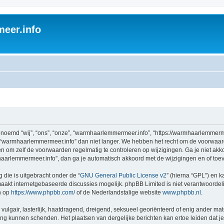
eer.info
emd “wij”, “ons”, “onze”, “warmhaarlemmermeer.info”, “https://warmhaarlemmerme
 “warmhaarlemmermeer.info” dan niet langer. We hebben het recht om de voorwaar
aden om zelf de voorwaarden regelmatig te controleren op wijzigingen. Ga je niet a
aarlemmermeer.info”, dan ga je automatisch akkoord met de wijzigingen en of toe
 die is uitgebracht onder de “
GNU General Public License v2
” (hierna “GPL”) en
akt internetgebaseerde discussies mogelijk. phpBB Limited is niet verantwoordelij
n op
https://www.phpbb.com/
of de Nederlandstalige website
www.phpbb.nl
.
vulgair, lasterlijk, haatdragend, dreigend, seksueel georiënteerd of enig ander mat
ing kunnen schenden. Het plaatsen van dergelijke berichten kan ertoe leiden dat 