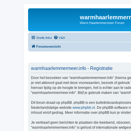
warmhaarlemmerm
Warm Haarlemmermeer Forum
Snelle links
V&A
Forumoverzicht
warmhaarlemmermeer.info - Registratie
Door het bezoeken van “warmhaarlemmermeer.info” (hierna geno
je niet akkoord gaat met deze voorwaarden, bezoek of gebruik
hiervan tijdig op de hoogte te brengen, het is echter aan te r
“warmhaarlemmermeer.info”. Blijf je gebruik maken van “warmh
Dit forum draait op phpBB. phpBB is een bulletinboardoplossing
Nederlandstalige website
www.phpbb.nl
. De phpBB-software ma
inhoud en/of gedrag. Meer informatie over phpBB kun je vinde
Je verklaart geen berichten te plaatsen die kwetsend, obsceen, 
“warmhaarlemmermeer.info” is gehost of internationale wetgev