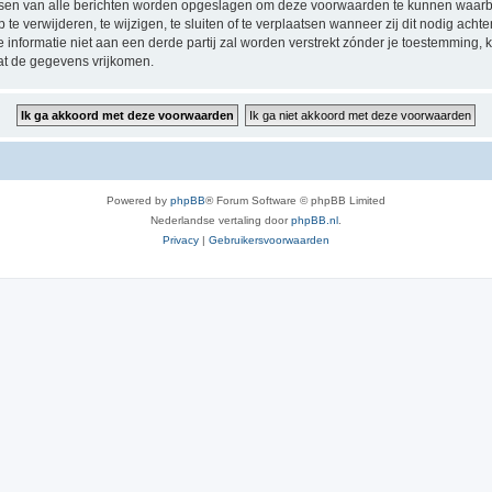
ressen van alle berichten worden opgeslagen om deze voorwaarden te kunnen waarb
 verwijderen, te wijzigen, te sluiten of te verplaatsen wanneer zij dit nodig achten
e informatie niet aan een derde partij zal worden verstrekt zónder je toestemmin
at de gegevens vrijkomen.
Powered by
phpBB
® Forum Software © phpBB Limited
Nederlandse vertaling door
phpBB.nl
.
Privacy
|
Gebruikersvoorwaarden