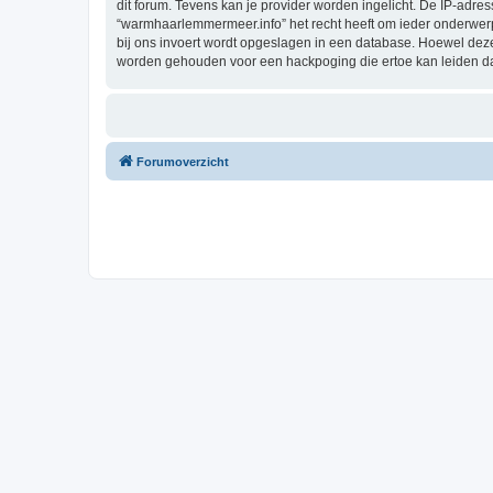
dit forum. Tevens kan je provider worden ingelicht. De IP-ad
“warmhaarlemmermeer.info” het recht heeft om ieder onderwerp te
bij ons invoert wordt opgeslagen in een database. Hoewel dez
worden gehouden voor een hackpoging die ertoe kan leiden d
Forumoverzicht