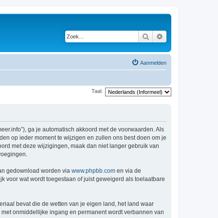
Zoek
Uitgebreid zoeken
Aanmelden
Taal:
er.info”), ga je automatisch akkoord met de voorwaarden. Als
den op ieder moment te wijzigen en zullen ons best doen om je
kkoord met deze wijzigingen, maak dan niet langer gebruik van
voegingen.
 kan gedownload worden via
www.phpbb.com
en via de
k voor wat wordt toegestaan of juist geweigerd als toelaatbare
eriaal bevat die de wetten van je eigen land, het land waar
je met onmiddellijke ingang en permanent wordt verbannen van