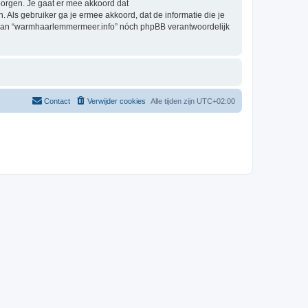
orgen. Je gaat er mee akkoord dat
. Als gebruiker ga je ermee akkoord, dat de informatie die je
g, kan “warmhaarlemmermeer.info” nóch phpBB verantwoordelijk
Contact
Verwijder cookies
Alle tijden zijn
UTC+02:00