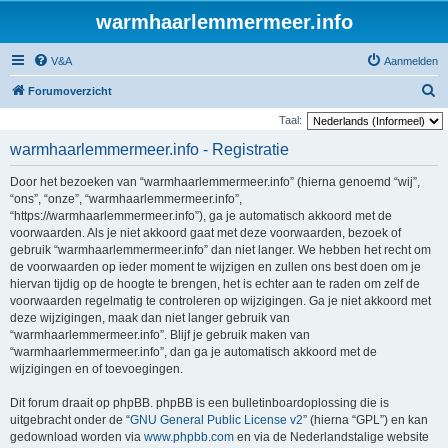
warmhaarlemmermeer.info
V&A
Aanmelden
Z
Forumoverzicht
o
Taal:
e
warmhaarlemmermeer.info - Registratie
k
Door het bezoeken van “warmhaarlemmermeer.info” (hierna genoemd “wij”,
“ons”, “onze”, “warmhaarlemmermeer.info”,
“https://warmhaarlemmermeer.info”), ga je automatisch akkoord met de
voorwaarden. Als je niet akkoord gaat met deze voorwaarden, bezoek of
gebruik “warmhaarlemmermeer.info” dan niet langer. We hebben het recht om
de voorwaarden op ieder moment te wijzigen en zullen ons best doen om je
hiervan tijdig op de hoogte te brengen, het is echter aan te raden om zelf de
voorwaarden regelmatig te controleren op wijzigingen. Ga je niet akkoord met
deze wijzigingen, maak dan niet langer gebruik van
“warmhaarlemmermeer.info”. Blijf je gebruik maken van
“warmhaarlemmermeer.info”, dan ga je automatisch akkoord met de
wijzigingen en of toevoegingen.
Dit forum draait op phpBB. phpBB is een bulletinboardoplossing die is
uitgebracht onder de “
GNU General Public License v2
” (hierna “GPL”) en kan
gedownload worden via
www.phpbb.com
en via de Nederlandstalige website