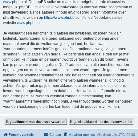
www.phpbb.nl
. De phpBB-software maakt internetgebaseerde discussies
mogelijk. phpBB Limited is niet verantwoordelijk voor wat wordt toegestaan of
juist geweigerd als toelaatbare inhoud en/of gedrag. Meer informatie over
phpBB kun je vinden op
https://www.phpbb.com/
of de Nederlandstalige
website
www.phpbb.nl
.
Je verklaart geen berichten te plaatsen die kwetsend, obsceen, vulgair,
lasterlijk, haatdragend, dreigend, seksueel georiënteerd of enig ander
materiaal bevat die de wetten van je eigen land, het land waar
“warmhaarlemmermeer.info” is gehost of internationale wetgeving kunnen
schenden. Het plaatsen van dergelijke berichten kan ertoe leiden dat je met
onmiddellijke ingang en permanent wordt verbannen van dit forum. Tevens
kan je provider worden ingelicht. De IP-adressen van alle berichten worden
opgeslagen om deze voorwaarden te kunnen waarborgen. Je gaat er mee
akkoord dat “warmhaarlemmermeer.info” het recht heeft om ieder onderwerp te
verwijderen, te wijzigen, te sluiten of te verplaatsen wanneer zij dit nodig
achten. Als gebruiker ga je ermee akkoord, dat de informatie die je bij ons
invoert wordt opgeslagen in een database. Hoewel deze informatie niet aan
een derde partij zal worden verstrekt zónder je toestemming, kan
“warmhaarlemmermeer.info” nóch phpBB verantwoordelijk worden gehouden
voor een hackpoging die ertoe kan leiden dat de gegevens vrijkomen.
Forumoverzicht
Contact
Verwijder cookies
Alle tijden zijn
UTC+02:00