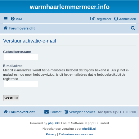
warmhaarlemmermeer.info
V&A
Registreer
Aanmelden
Z
Forumoverzicht
o
Verstuur activatie-e-mail
e
k
Gebruikersnaam:
E-mailadres:
Met dit e-mailadres wordt het e-mailadres bedoeld dat bij ons bekend is. Als je het e-
mailadres nog nooit hebt gewijzigd, is dit het e-mailadres dat je hebt gebruikt bij de
registratie.
Forumoverzicht
Contact
Verwijder cookies
Alle tijden zijn
UTC+02:00
Powered by
phpBB
® Forum Software © phpBB Limited
Nederlandse vertaling door
phpBB.nl
.
Privacy
|
Gebruikersvoorwaarden