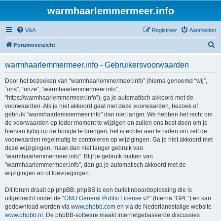
warmhaarlemmermeer.info
V&A
Registreer
Aanmelden
Z
Forumoverzicht
o
warmhaarlemmermeer.info - Gebruikersvoorwaarden
e
k
Door het bezoeken van “warmhaarlemmermeer.info” (hierna genoemd “wij”,
“ons”, “onze”, “warmhaarlemmermeer.info”,
“https://warmhaarlemmermeer.info”), ga je automatisch akkoord met de
voorwaarden. Als je niet akkoord gaat met deze voorwaarden, bezoek of
gebruik “warmhaarlemmermeer.info” dan niet langer. We hebben het recht om
de voorwaarden op ieder moment te wijzigen en zullen ons best doen om je
hiervan tijdig op de hoogte te brengen, het is echter aan te raden om zelf de
voorwaarden regelmatig te controleren op wijzigingen. Ga je niet akkoord met
deze wijzigingen, maak dan niet langer gebruik van
“warmhaarlemmermeer.info”. Blijf je gebruik maken van
“warmhaarlemmermeer.info”, dan ga je automatisch akkoord met de
wijzigingen en of toevoegingen.
Dit forum draait op phpBB. phpBB is een bulletinboardoplossing die is
uitgebracht onder de “
GNU General Public License v2
” (hierna “GPL”) en kan
gedownload worden via
www.phpbb.com
en via de Nederlandstalige website
www.phpbb.nl
. De phpBB-software maakt internetgebaseerde discussies