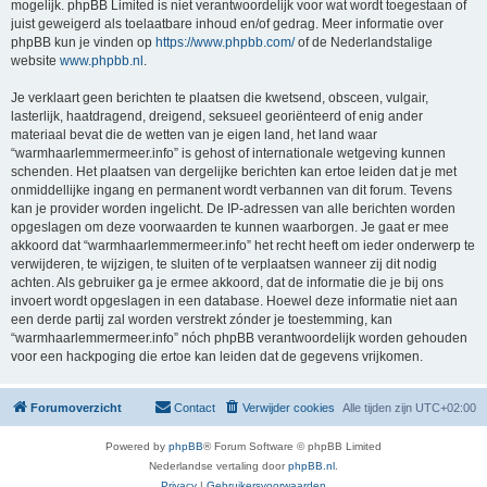
mogelijk. phpBB Limited is niet verantwoordelijk voor wat wordt toegestaan of
juist geweigerd als toelaatbare inhoud en/of gedrag. Meer informatie over
phpBB kun je vinden op
https://www.phpbb.com/
of de Nederlandstalige
website
www.phpbb.nl
.
Je verklaart geen berichten te plaatsen die kwetsend, obsceen, vulgair,
lasterlijk, haatdragend, dreigend, seksueel georiënteerd of enig ander
materiaal bevat die de wetten van je eigen land, het land waar
“warmhaarlemmermeer.info” is gehost of internationale wetgeving kunnen
schenden. Het plaatsen van dergelijke berichten kan ertoe leiden dat je met
onmiddellijke ingang en permanent wordt verbannen van dit forum. Tevens
kan je provider worden ingelicht. De IP-adressen van alle berichten worden
opgeslagen om deze voorwaarden te kunnen waarborgen. Je gaat er mee
akkoord dat “warmhaarlemmermeer.info” het recht heeft om ieder onderwerp te
verwijderen, te wijzigen, te sluiten of te verplaatsen wanneer zij dit nodig
achten. Als gebruiker ga je ermee akkoord, dat de informatie die je bij ons
invoert wordt opgeslagen in een database. Hoewel deze informatie niet aan
een derde partij zal worden verstrekt zónder je toestemming, kan
“warmhaarlemmermeer.info” nóch phpBB verantwoordelijk worden gehouden
voor een hackpoging die ertoe kan leiden dat de gegevens vrijkomen.
Forumoverzicht
Contact
Verwijder cookies
Alle tijden zijn
UTC+02:00
Powered by
phpBB
® Forum Software © phpBB Limited
Nederlandse vertaling door
phpBB.nl
.
Privacy
|
Gebruikersvoorwaarden