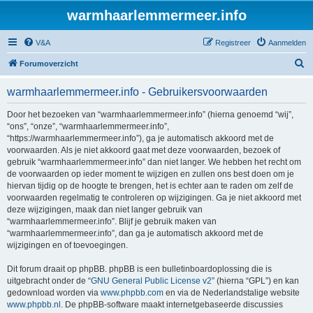
warmhaarlemmermeer.info
V&A
Registreer
Aanmelden
Z
Forumoverzicht
o
warmhaarlemmermeer.info - Gebruikersvoorwaarden
e
k
Door het bezoeken van “warmhaarlemmermeer.info” (hierna genoemd “wij”,
“ons”, “onze”, “warmhaarlemmermeer.info”,
“https://warmhaarlemmermeer.info”), ga je automatisch akkoord met de
voorwaarden. Als je niet akkoord gaat met deze voorwaarden, bezoek of
gebruik “warmhaarlemmermeer.info” dan niet langer. We hebben het recht om
de voorwaarden op ieder moment te wijzigen en zullen ons best doen om je
hiervan tijdig op de hoogte te brengen, het is echter aan te raden om zelf de
voorwaarden regelmatig te controleren op wijzigingen. Ga je niet akkoord met
deze wijzigingen, maak dan niet langer gebruik van
“warmhaarlemmermeer.info”. Blijf je gebruik maken van
“warmhaarlemmermeer.info”, dan ga je automatisch akkoord met de
wijzigingen en of toevoegingen.
Dit forum draait op phpBB. phpBB is een bulletinboardoplossing die is
uitgebracht onder de “
GNU General Public License v2
” (hierna “GPL”) en kan
gedownload worden via
www.phpbb.com
en via de Nederlandstalige website
www.phpbb.nl
. De phpBB-software maakt internetgebaseerde discussies