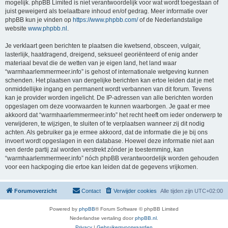
mogelijk. phpBB Limited is niet verantwoordelijk voor wat wordt toegestaan of
juist geweigerd als toelaatbare inhoud en/of gedrag. Meer informatie over
phpBB kun je vinden op
https://www.phpbb.com/
of de Nederlandstalige
website
www.phpbb.nl
.
Je verklaart geen berichten te plaatsen die kwetsend, obsceen, vulgair,
lasterlijk, haatdragend, dreigend, seksueel georiënteerd of enig ander
materiaal bevat die de wetten van je eigen land, het land waar
“warmhaarlemmermeer.info” is gehost of internationale wetgeving kunnen
schenden. Het plaatsen van dergelijke berichten kan ertoe leiden dat je met
onmiddellijke ingang en permanent wordt verbannen van dit forum. Tevens
kan je provider worden ingelicht. De IP-adressen van alle berichten worden
opgeslagen om deze voorwaarden te kunnen waarborgen. Je gaat er mee
akkoord dat “warmhaarlemmermeer.info” het recht heeft om ieder onderwerp te
verwijderen, te wijzigen, te sluiten of te verplaatsen wanneer zij dit nodig
achten. Als gebruiker ga je ermee akkoord, dat de informatie die je bij ons
invoert wordt opgeslagen in een database. Hoewel deze informatie niet aan
een derde partij zal worden verstrekt zónder je toestemming, kan
“warmhaarlemmermeer.info” nóch phpBB verantwoordelijk worden gehouden
voor een hackpoging die ertoe kan leiden dat de gegevens vrijkomen.
Forumoverzicht
Contact
Verwijder cookies
Alle tijden zijn
UTC+02:00
Powered by
phpBB
® Forum Software © phpBB Limited
Nederlandse vertaling door
phpBB.nl
.
Privacy
|
Gebruikersvoorwaarden