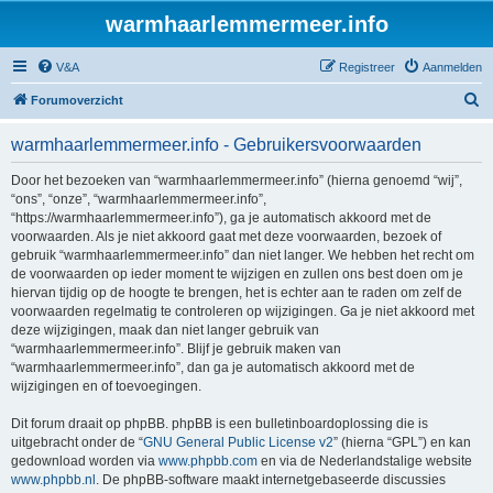
warmhaarlemmermeer.info
V&A
Registreer
Aanmelden
Z
Forumoverzicht
o
warmhaarlemmermeer.info - Gebruikersvoorwaarden
e
k
Door het bezoeken van “warmhaarlemmermeer.info” (hierna genoemd “wij”,
“ons”, “onze”, “warmhaarlemmermeer.info”,
“https://warmhaarlemmermeer.info”), ga je automatisch akkoord met de
voorwaarden. Als je niet akkoord gaat met deze voorwaarden, bezoek of
gebruik “warmhaarlemmermeer.info” dan niet langer. We hebben het recht om
de voorwaarden op ieder moment te wijzigen en zullen ons best doen om je
hiervan tijdig op de hoogte te brengen, het is echter aan te raden om zelf de
voorwaarden regelmatig te controleren op wijzigingen. Ga je niet akkoord met
deze wijzigingen, maak dan niet langer gebruik van
“warmhaarlemmermeer.info”. Blijf je gebruik maken van
“warmhaarlemmermeer.info”, dan ga je automatisch akkoord met de
wijzigingen en of toevoegingen.
Dit forum draait op phpBB. phpBB is een bulletinboardoplossing die is
uitgebracht onder de “
GNU General Public License v2
” (hierna “GPL”) en kan
gedownload worden via
www.phpbb.com
en via de Nederlandstalige website
www.phpbb.nl
. De phpBB-software maakt internetgebaseerde discussies