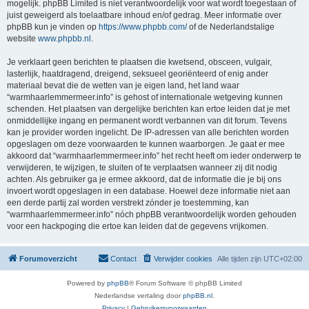
mogelijk. phpBB Limited is niet verantwoordelijk voor wat wordt toegestaan of
juist geweigerd als toelaatbare inhoud en/of gedrag. Meer informatie over
phpBB kun je vinden op
https://www.phpbb.com/
of de Nederlandstalige
website
www.phpbb.nl
.
Je verklaart geen berichten te plaatsen die kwetsend, obsceen, vulgair,
lasterlijk, haatdragend, dreigend, seksueel georiënteerd of enig ander
materiaal bevat die de wetten van je eigen land, het land waar
“warmhaarlemmermeer.info” is gehost of internationale wetgeving kunnen
schenden. Het plaatsen van dergelijke berichten kan ertoe leiden dat je met
onmiddellijke ingang en permanent wordt verbannen van dit forum. Tevens
kan je provider worden ingelicht. De IP-adressen van alle berichten worden
opgeslagen om deze voorwaarden te kunnen waarborgen. Je gaat er mee
akkoord dat “warmhaarlemmermeer.info” het recht heeft om ieder onderwerp te
verwijderen, te wijzigen, te sluiten of te verplaatsen wanneer zij dit nodig
achten. Als gebruiker ga je ermee akkoord, dat de informatie die je bij ons
invoert wordt opgeslagen in een database. Hoewel deze informatie niet aan
een derde partij zal worden verstrekt zónder je toestemming, kan
“warmhaarlemmermeer.info” nóch phpBB verantwoordelijk worden gehouden
voor een hackpoging die ertoe kan leiden dat de gegevens vrijkomen.
Forumoverzicht
Contact
Verwijder cookies
Alle tijden zijn
UTC+02:00
Powered by
phpBB
® Forum Software © phpBB Limited
Nederlandse vertaling door
phpBB.nl
.
Privacy
|
Gebruikersvoorwaarden