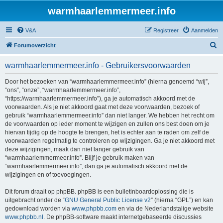
warmhaarlemmermeer.info
V&A
Registreer
Aanmelden
Z
Forumoverzicht
o
warmhaarlemmermeer.info - Gebruikersvoorwaarden
e
k
Door het bezoeken van “warmhaarlemmermeer.info” (hierna genoemd “wij”,
“ons”, “onze”, “warmhaarlemmermeer.info”,
“https://warmhaarlemmermeer.info”), ga je automatisch akkoord met de
voorwaarden. Als je niet akkoord gaat met deze voorwaarden, bezoek of
gebruik “warmhaarlemmermeer.info” dan niet langer. We hebben het recht om
de voorwaarden op ieder moment te wijzigen en zullen ons best doen om je
hiervan tijdig op de hoogte te brengen, het is echter aan te raden om zelf de
voorwaarden regelmatig te controleren op wijzigingen. Ga je niet akkoord met
deze wijzigingen, maak dan niet langer gebruik van
“warmhaarlemmermeer.info”. Blijf je gebruik maken van
“warmhaarlemmermeer.info”, dan ga je automatisch akkoord met de
wijzigingen en of toevoegingen.
Dit forum draait op phpBB. phpBB is een bulletinboardoplossing die is
uitgebracht onder de “
GNU General Public License v2
” (hierna “GPL”) en kan
gedownload worden via
www.phpbb.com
en via de Nederlandstalige website
www.phpbb.nl
. De phpBB-software maakt internetgebaseerde discussies