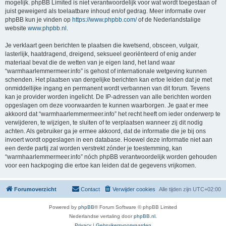
mogelijk. phpBB Limited is niet verantwoordelijk voor wat wordt toegestaan of
juist geweigerd als toelaatbare inhoud en/of gedrag. Meer informatie over
phpBB kun je vinden op
https://www.phpbb.com/
of de Nederlandstalige
website
www.phpbb.nl
.
Je verklaart geen berichten te plaatsen die kwetsend, obsceen, vulgair,
lasterlijk, haatdragend, dreigend, seksueel georiënteerd of enig ander
materiaal bevat die de wetten van je eigen land, het land waar
“warmhaarlemmermeer.info” is gehost of internationale wetgeving kunnen
schenden. Het plaatsen van dergelijke berichten kan ertoe leiden dat je met
onmiddellijke ingang en permanent wordt verbannen van dit forum. Tevens
kan je provider worden ingelicht. De IP-adressen van alle berichten worden
opgeslagen om deze voorwaarden te kunnen waarborgen. Je gaat er mee
akkoord dat “warmhaarlemmermeer.info” het recht heeft om ieder onderwerp te
verwijderen, te wijzigen, te sluiten of te verplaatsen wanneer zij dit nodig
achten. Als gebruiker ga je ermee akkoord, dat de informatie die je bij ons
invoert wordt opgeslagen in een database. Hoewel deze informatie niet aan
een derde partij zal worden verstrekt zónder je toestemming, kan
“warmhaarlemmermeer.info” nóch phpBB verantwoordelijk worden gehouden
voor een hackpoging die ertoe kan leiden dat de gegevens vrijkomen.
Forumoverzicht
Contact
Verwijder cookies
Alle tijden zijn
UTC+02:00
Powered by
phpBB
® Forum Software © phpBB Limited
Nederlandse vertaling door
phpBB.nl
.
Privacy
|
Gebruikersvoorwaarden