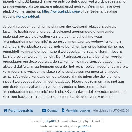
mogelijk. phpBB Limited is niet verantwoordelijk voor wat wordt toegestaan of
juist geweigerd als toelaatbare inhoud en/of gedrag. Meer informatie over
phpBB kun je vinden op
https://www.phpbb.com/
of de Nederlandstalige
website
www.phpbb.nl
.
Je verklaart geen berichten te plaatsen die kwetsend, obsceen, vulgair,
lasterlijk, haatdragend, dreigend, seksueel georiënteerd of enig ander
materiaal bevat die de wetten van je eigen land, het land waar
“warmhaarlemmermeer.info” is gehost of internationale wetgeving kunnen
schenden. Het plaatsen van dergelijke berichten kan ertoe leiden dat je met
onmiddellijke ingang en permanent wordt verbannen van dit forum. Tevens
kan je provider worden ingelicht. De IP-adressen van alle berichten worden
opgeslagen om deze voorwaarden te kunnen waarborgen. Je gaat er mee
akkoord dat “warmhaarlemmermeer.info” het recht heeft om ieder onderwerp te
verwijderen, te wijzigen, te sluiten of te verplaatsen wanneer zij dit nodig
achten. Als gebruiker ga je ermee akkoord, dat de informatie die je bij ons
invoert wordt opgeslagen in een database. Hoewel deze informatie niet aan
een derde partij zal worden verstrekt zónder je toestemming, kan
“warmhaarlemmermeer.info” nóch phpBB verantwoordelijk worden gehouden
voor een hackpoging die ertoe kan leiden dat de gegevens vrijkomen.
Forumoverzicht
Contact
Verwijder cookies
Alle tijden zijn
UTC+02:00
Powered by
phpBB
® Forum Software © phpBB Limited
Nederlandse vertaling door
phpBB.nl
.
Privacy
|
Gebruikersvoorwaarden