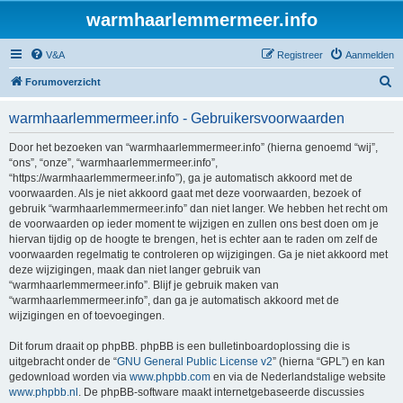
warmhaarlemmermeer.info
V&A
Registreer
Aanmelden
Z
Forumoverzicht
o
warmhaarlemmermeer.info - Gebruikersvoorwaarden
e
k
Door het bezoeken van “warmhaarlemmermeer.info” (hierna genoemd “wij”,
“ons”, “onze”, “warmhaarlemmermeer.info”,
“https://warmhaarlemmermeer.info”), ga je automatisch akkoord met de
voorwaarden. Als je niet akkoord gaat met deze voorwaarden, bezoek of
gebruik “warmhaarlemmermeer.info” dan niet langer. We hebben het recht om
de voorwaarden op ieder moment te wijzigen en zullen ons best doen om je
hiervan tijdig op de hoogte te brengen, het is echter aan te raden om zelf de
voorwaarden regelmatig te controleren op wijzigingen. Ga je niet akkoord met
deze wijzigingen, maak dan niet langer gebruik van
“warmhaarlemmermeer.info”. Blijf je gebruik maken van
“warmhaarlemmermeer.info”, dan ga je automatisch akkoord met de
wijzigingen en of toevoegingen.
Dit forum draait op phpBB. phpBB is een bulletinboardoplossing die is
uitgebracht onder de “
GNU General Public License v2
” (hierna “GPL”) en kan
gedownload worden via
www.phpbb.com
en via de Nederlandstalige website
www.phpbb.nl
. De phpBB-software maakt internetgebaseerde discussies