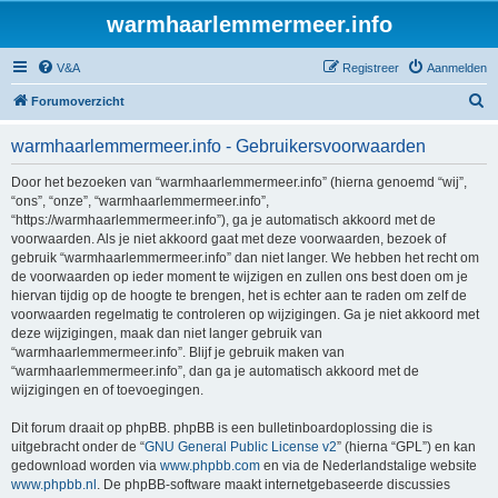
warmhaarlemmermeer.info
V&A
Registreer
Aanmelden
Z
Forumoverzicht
o
warmhaarlemmermeer.info - Gebruikersvoorwaarden
e
k
Door het bezoeken van “warmhaarlemmermeer.info” (hierna genoemd “wij”,
“ons”, “onze”, “warmhaarlemmermeer.info”,
“https://warmhaarlemmermeer.info”), ga je automatisch akkoord met de
voorwaarden. Als je niet akkoord gaat met deze voorwaarden, bezoek of
gebruik “warmhaarlemmermeer.info” dan niet langer. We hebben het recht om
de voorwaarden op ieder moment te wijzigen en zullen ons best doen om je
hiervan tijdig op de hoogte te brengen, het is echter aan te raden om zelf de
voorwaarden regelmatig te controleren op wijzigingen. Ga je niet akkoord met
deze wijzigingen, maak dan niet langer gebruik van
“warmhaarlemmermeer.info”. Blijf je gebruik maken van
“warmhaarlemmermeer.info”, dan ga je automatisch akkoord met de
wijzigingen en of toevoegingen.
Dit forum draait op phpBB. phpBB is een bulletinboardoplossing die is
uitgebracht onder de “
GNU General Public License v2
” (hierna “GPL”) en kan
gedownload worden via
www.phpbb.com
en via de Nederlandstalige website
www.phpbb.nl
. De phpBB-software maakt internetgebaseerde discussies