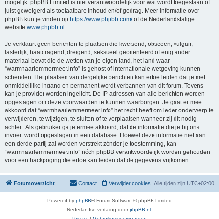
mogelijk. phpBB Limited is niet verantwoordelijk voor wat wordt toegestaan of
juist geweigerd als toelaatbare inhoud en/of gedrag. Meer informatie over
phpBB kun je vinden op
https://www.phpbb.com/
of de Nederlandstalige
website
www.phpbb.nl
.
Je verklaart geen berichten te plaatsen die kwetsend, obsceen, vulgair,
lasterlijk, haatdragend, dreigend, seksueel georiënteerd of enig ander
materiaal bevat die de wetten van je eigen land, het land waar
“warmhaarlemmermeer.info” is gehost of internationale wetgeving kunnen
schenden. Het plaatsen van dergelijke berichten kan ertoe leiden dat je met
onmiddellijke ingang en permanent wordt verbannen van dit forum. Tevens
kan je provider worden ingelicht. De IP-adressen van alle berichten worden
opgeslagen om deze voorwaarden te kunnen waarborgen. Je gaat er mee
akkoord dat “warmhaarlemmermeer.info” het recht heeft om ieder onderwerp te
verwijderen, te wijzigen, te sluiten of te verplaatsen wanneer zij dit nodig
achten. Als gebruiker ga je ermee akkoord, dat de informatie die je bij ons
invoert wordt opgeslagen in een database. Hoewel deze informatie niet aan
een derde partij zal worden verstrekt zónder je toestemming, kan
“warmhaarlemmermeer.info” nóch phpBB verantwoordelijk worden gehouden
voor een hackpoging die ertoe kan leiden dat de gegevens vrijkomen.
Forumoverzicht
Contact
Verwijder cookies
Alle tijden zijn
UTC+02:00
Powered by
phpBB
® Forum Software © phpBB Limited
Nederlandse vertaling door
phpBB.nl
.
Privacy
|
Gebruikersvoorwaarden