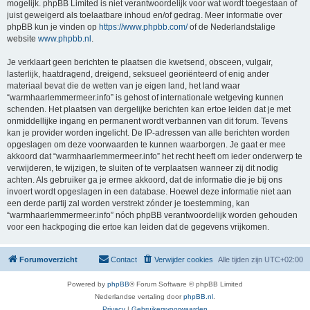
mogelijk. phpBB Limited is niet verantwoordelijk voor wat wordt toegestaan of
juist geweigerd als toelaatbare inhoud en/of gedrag. Meer informatie over
phpBB kun je vinden op
https://www.phpbb.com/
of de Nederlandstalige
website
www.phpbb.nl
.
Je verklaart geen berichten te plaatsen die kwetsend, obsceen, vulgair,
lasterlijk, haatdragend, dreigend, seksueel georiënteerd of enig ander
materiaal bevat die de wetten van je eigen land, het land waar
“warmhaarlemmermeer.info” is gehost of internationale wetgeving kunnen
schenden. Het plaatsen van dergelijke berichten kan ertoe leiden dat je met
onmiddellijke ingang en permanent wordt verbannen van dit forum. Tevens
kan je provider worden ingelicht. De IP-adressen van alle berichten worden
opgeslagen om deze voorwaarden te kunnen waarborgen. Je gaat er mee
akkoord dat “warmhaarlemmermeer.info” het recht heeft om ieder onderwerp te
verwijderen, te wijzigen, te sluiten of te verplaatsen wanneer zij dit nodig
achten. Als gebruiker ga je ermee akkoord, dat de informatie die je bij ons
invoert wordt opgeslagen in een database. Hoewel deze informatie niet aan
een derde partij zal worden verstrekt zónder je toestemming, kan
“warmhaarlemmermeer.info” nóch phpBB verantwoordelijk worden gehouden
voor een hackpoging die ertoe kan leiden dat de gegevens vrijkomen.
Forumoverzicht
Contact
Verwijder cookies
Alle tijden zijn
UTC+02:00
Powered by
phpBB
® Forum Software © phpBB Limited
Nederlandse vertaling door
phpBB.nl
.
Privacy
|
Gebruikersvoorwaarden