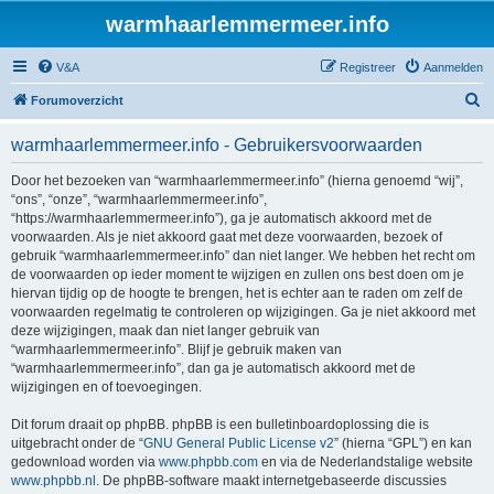
warmhaarlemmermeer.info
V&A
Registreer
Aanmelden
Z
Forumoverzicht
o
warmhaarlemmermeer.info - Gebruikersvoorwaarden
e
k
Door het bezoeken van “warmhaarlemmermeer.info” (hierna genoemd “wij”,
“ons”, “onze”, “warmhaarlemmermeer.info”,
“https://warmhaarlemmermeer.info”), ga je automatisch akkoord met de
voorwaarden. Als je niet akkoord gaat met deze voorwaarden, bezoek of
gebruik “warmhaarlemmermeer.info” dan niet langer. We hebben het recht om
de voorwaarden op ieder moment te wijzigen en zullen ons best doen om je
hiervan tijdig op de hoogte te brengen, het is echter aan te raden om zelf de
voorwaarden regelmatig te controleren op wijzigingen. Ga je niet akkoord met
deze wijzigingen, maak dan niet langer gebruik van
“warmhaarlemmermeer.info”. Blijf je gebruik maken van
“warmhaarlemmermeer.info”, dan ga je automatisch akkoord met de
wijzigingen en of toevoegingen.
Dit forum draait op phpBB. phpBB is een bulletinboardoplossing die is
uitgebracht onder de “
GNU General Public License v2
” (hierna “GPL”) en kan
gedownload worden via
www.phpbb.com
en via de Nederlandstalige website
www.phpbb.nl
. De phpBB-software maakt internetgebaseerde discussies