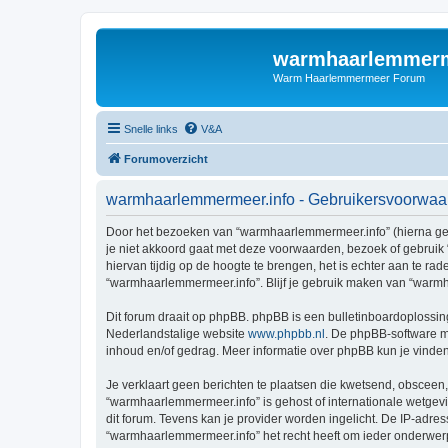
warmhaarlemmerm
Warm Haarlemmermeer Forum
Snelle links
V&A
Forumoverzicht
warmhaarlemmermeer.info - Gebruikersvoorwaa
Door het bezoeken van “warmhaarlemmermeer.info” (hierna geno
je niet akkoord gaat met deze voorwaarden, bezoek of gebruik
hiervan tijdig op de hoogte te brengen, het is echter aan te r
“warmhaarlemmermeer.info”. Blijf je gebruik maken van “warmh
Dit forum draait op phpBB. phpBB is een bulletinboardoplossing
Nederlandstalige website
www.phpbb.nl
. De phpBB-software ma
inhoud en/of gedrag. Meer informatie over phpBB kun je vinde
Je verklaart geen berichten te plaatsen die kwetsend, obsceen, 
“warmhaarlemmermeer.info” is gehost of internationale wetgev
dit forum. Tevens kan je provider worden ingelicht. De IP-ad
“warmhaarlemmermeer.info” het recht heeft om ieder onderwerp te