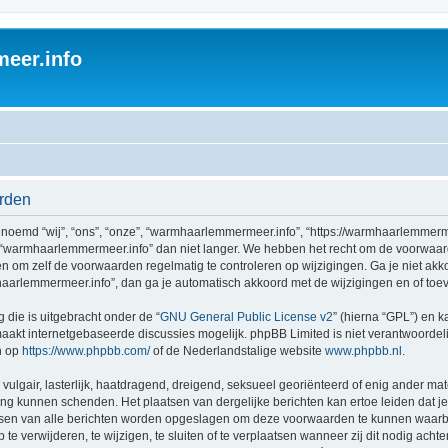
eer.info
rden
emd “wij”, “ons”, “onze”, “warmhaarlemmermeer.info”, “https://warmhaarlemmerme
 “warmhaarlemmermeer.info” dan niet langer. We hebben het recht om de voorwaar
aden om zelf de voorwaarden regelmatig te controleren op wijzigingen. Ga je niet a
aarlemmermeer.info”, dan ga je automatisch akkoord met de wijzigingen en of toe
 die is uitgebracht onder de “
GNU General Public License v2
” (hierna “GPL”) en
akt internetgebaseerde discussies mogelijk. phpBB Limited is niet verantwoordelij
n op
https://www.phpbb.com/
of de Nederlandstalige website
www.phpbb.nl
.
vulgair, lasterlijk, haatdragend, dreigend, seksueel georiënteerd of enig ander mat
ing kunnen schenden. Het plaatsen van dergelijke berichten kan ertoe leiden dat 
ressen van alle berichten worden opgeslagen om deze voorwaarden te kunnen waarb
 verwijderen, te wijzigen, te sluiten of te verplaatsen wanneer zij dit nodig achten