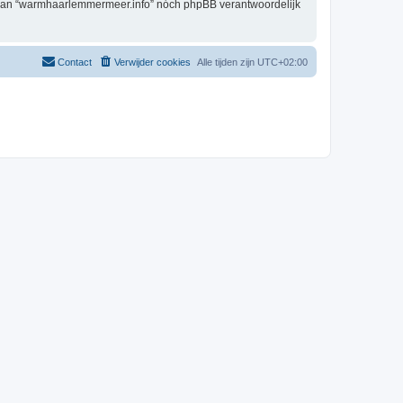
g, kan “warmhaarlemmermeer.info” nóch phpBB verantwoordelijk
Contact
Verwijder cookies
Alle tijden zijn
UTC+02:00