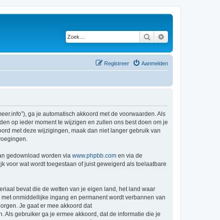
Zoek
Uitgebreid zoeken
Registreer
Aanmelden
er.info”), ga je automatisch akkoord met de voorwaarden. Als
den op ieder moment te wijzigen en zullen ons best doen om je
kkoord met deze wijzigingen, maak dan niet langer gebruik van
voegingen.
 kan gedownload worden via
www.phpbb.com
en via de
k voor wat wordt toegestaan of juist geweigerd als toelaatbare
eriaal bevat die de wetten van je eigen land, het land waar
je met onmiddellijke ingang en permanent wordt verbannen van
orgen. Je gaat er mee akkoord dat
. Als gebruiker ga je ermee akkoord, dat de informatie die je