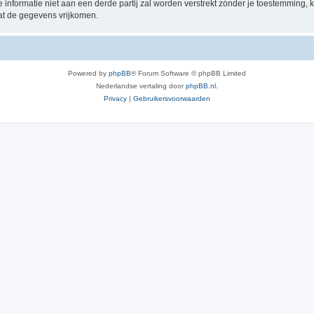
e informatie niet aan een derde partij zal worden verstrekt zónder je toestemmin
at de gegevens vrijkomen.
Powered by
phpBB
® Forum Software © phpBB Limited
Nederlandse vertaling door
phpBB.nl
.
Privacy
|
Gebruikersvoorwaarden