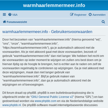
warmhaarlemmermeer.info
V&A
Registreer
Aanmelden
Z
Forumoverzicht
o
warmhaarlemmermeer.info - Gebruikersvoorwaarden
e
k
Door het bezoeken van “warmhaarlemmermeer.info” (hierna genoemd “wij”,
“ons”, “onze”, “warmhaarlemmermeer.info”,
“https://warmhaarlemmermeer.info”), ga je automatisch akkoord met de
voorwaarden. Als je niet akkoord gaat met deze voorwaarden, bezoek of
gebruik “warmhaarlemmermeer.info” dan niet langer. We hebben het recht om
de voorwaarden op ieder moment te wijzigen en zullen ons best doen om je
hiervan tijdig op de hoogte te brengen, het is echter aan te raden om zelf de
voorwaarden regelmatig te controleren op wijzigingen. Ga je niet akkoord met
deze wijzigingen, maak dan niet langer gebruik van
“warmhaarlemmermeer.info”. Blijf je gebruik maken van
“warmhaarlemmermeer.info”, dan ga je automatisch akkoord met de
wijzigingen en of toevoegingen.
Dit forum draait op phpBB. phpBB is een bulletinboardoplossing die is
uitgebracht onder de “
GNU General Public License v2
” (hierna “GPL”) en kan
gedownload worden via
www.phpbb.com
en via de Nederlandstalige website
www.phpbb.nl
. De phpBB-software maakt internetgebaseerde discussies