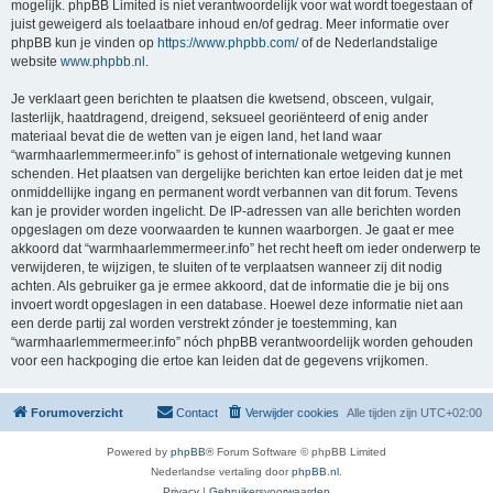
mogelijk. phpBB Limited is niet verantwoordelijk voor wat wordt toegestaan of
juist geweigerd als toelaatbare inhoud en/of gedrag. Meer informatie over
phpBB kun je vinden op
https://www.phpbb.com/
of de Nederlandstalige
website
www.phpbb.nl
.
Je verklaart geen berichten te plaatsen die kwetsend, obsceen, vulgair,
lasterlijk, haatdragend, dreigend, seksueel georiënteerd of enig ander
materiaal bevat die de wetten van je eigen land, het land waar
“warmhaarlemmermeer.info” is gehost of internationale wetgeving kunnen
schenden. Het plaatsen van dergelijke berichten kan ertoe leiden dat je met
onmiddellijke ingang en permanent wordt verbannen van dit forum. Tevens
kan je provider worden ingelicht. De IP-adressen van alle berichten worden
opgeslagen om deze voorwaarden te kunnen waarborgen. Je gaat er mee
akkoord dat “warmhaarlemmermeer.info” het recht heeft om ieder onderwerp te
verwijderen, te wijzigen, te sluiten of te verplaatsen wanneer zij dit nodig
achten. Als gebruiker ga je ermee akkoord, dat de informatie die je bij ons
invoert wordt opgeslagen in een database. Hoewel deze informatie niet aan
een derde partij zal worden verstrekt zónder je toestemming, kan
“warmhaarlemmermeer.info” nóch phpBB verantwoordelijk worden gehouden
voor een hackpoging die ertoe kan leiden dat de gegevens vrijkomen.
Forumoverzicht
Contact
Verwijder cookies
Alle tijden zijn
UTC+02:00
Powered by
phpBB
® Forum Software © phpBB Limited
Nederlandse vertaling door
phpBB.nl
.
Privacy
|
Gebruikersvoorwaarden