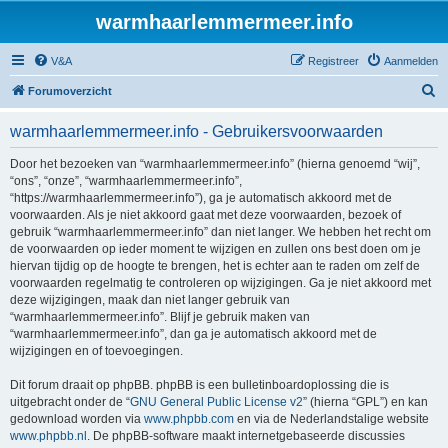
warmhaarlemmermeer.info
V&A
Registreer
Aanmelden
Z
Forumoverzicht
o
warmhaarlemmermeer.info - Gebruikersvoorwaarden
e
k
Door het bezoeken van “warmhaarlemmermeer.info” (hierna genoemd “wij”,
“ons”, “onze”, “warmhaarlemmermeer.info”,
“https://warmhaarlemmermeer.info”), ga je automatisch akkoord met de
voorwaarden. Als je niet akkoord gaat met deze voorwaarden, bezoek of
gebruik “warmhaarlemmermeer.info” dan niet langer. We hebben het recht om
de voorwaarden op ieder moment te wijzigen en zullen ons best doen om je
hiervan tijdig op de hoogte te brengen, het is echter aan te raden om zelf de
voorwaarden regelmatig te controleren op wijzigingen. Ga je niet akkoord met
deze wijzigingen, maak dan niet langer gebruik van
“warmhaarlemmermeer.info”. Blijf je gebruik maken van
“warmhaarlemmermeer.info”, dan ga je automatisch akkoord met de
wijzigingen en of toevoegingen.
Dit forum draait op phpBB. phpBB is een bulletinboardoplossing die is
uitgebracht onder de “
GNU General Public License v2
” (hierna “GPL”) en kan
gedownload worden via
www.phpbb.com
en via de Nederlandstalige website
www.phpbb.nl
. De phpBB-software maakt internetgebaseerde discussies