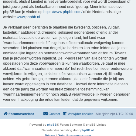
mogelijk. phpBB Limited is niet verantwoordelijk voor wat wordt toegestaan of
juist geweigerd als toelaatbare inhoud en/of gedrag. Meer informatie over
phpBB kun je vinden op
https://www.phpbb.com/
of de Nederlandstalige
website
www.phpbb.nl
.
Je verklaart geen berichten te plaatsen die kwetsend, obsceen, vulgair,
lasterlijk, haatdragend, dreigend, seksueel georiënteerd of enig ander
materiaal bevat die de wetten van je eigen land, het land waar
“warmhaarlemmermeer.info” is gehost of internationale wetgeving kunnen
schenden. Het plaatsen van dergelijke berichten kan ertoe leiden dat je met
onmiddellijke ingang en permanent wordt verbannen van dit forum. Tevens
kan je provider worden ingelicht. De IP-adressen van alle berichten worden
opgeslagen om deze voorwaarden te kunnen waarborgen. Je gaat er mee
akkoord dat “warmhaarlemmermeer.info” het recht heeft om ieder onderwerp te
verwijderen, te wijzigen, te sluiten of te verplaatsen wanneer zij dit nodig
achten. Als gebruiker ga je ermee akkoord, dat de informatie die je bij ons
invoert wordt opgeslagen in een database. Hoewel deze informatie niet aan
een derde partij zal worden verstrekt zónder je toestemming, kan
“warmhaarlemmermeer.info” nóch phpBB verantwoordelijk worden gehouden
voor een hackpoging die ertoe kan leiden dat de gegevens vrijkomen.
Forumoverzicht
Contact
Verwijder cookies
Alle tijden zijn
UTC+02:00
Powered by
phpBB
® Forum Software © phpBB Limited
Nederlandse vertaling door
phpBB.nl
.
Privacy
|
Gebruikersvoorwaarden