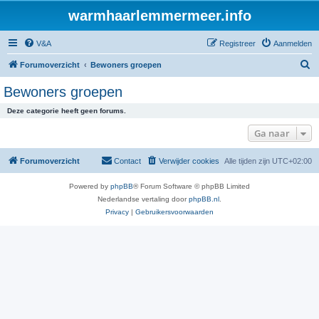
warmhaarlemmermeer.info
V&A
Registreer
Aanmelden
Z
Forumoverzicht
Bewoners groepen
o
Bewoners groepen
e
Deze categorie heeft geen forums.
k
Ga naar
Forumoverzicht
Contact
Verwijder cookies
Alle tijden zijn
UTC+02:00
Powered by
phpBB
® Forum Software © phpBB Limited
Nederlandse vertaling door
phpBB.nl
.
Privacy
|
Gebruikersvoorwaarden