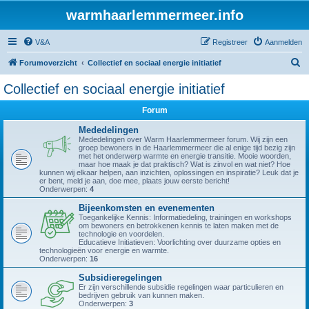
warmhaarlemmermeer.info
V&A
Registreer
Aanmelden
Z
Forumoverzicht
Collectief en sociaal energie initiatief
o
Collectief en sociaal energie initiatief
e
Forum
k
Mededelingen
Mededelingen over Warm Haarlemmermeer forum. Wij zijn een
groep bewoners in de Haarlemmermeer die al enige tijd bezig zijn
met het onderwerp warmte en energie transitie. Mooie woorden,
maar hoe maak je dat praktisch? Wat is zinvol en wat niet? Hoe
kunnen wij elkaar helpen, aan inzichten, oplossingen en inspiratie? Leuk dat je
er bent, meld je aan, doe mee, plaats jouw eerste bericht!
Onderwerpen:
4
Bijeenkomsten en evenementen
Toegankelijke Kennis: Informatiedeling, trainingen en workshops
om bewoners en betrokkenen kennis te laten maken met de
technologie en voordelen.
Educatieve Initiatieven: Voorlichting over duurzame opties en
technologieën voor energie en warmte.
Onderwerpen:
16
Subsidieregelingen
Er zijn verschillende subsidie regelingen waar particulieren en
bedrijven gebruik van kunnen maken.
Onderwerpen:
3