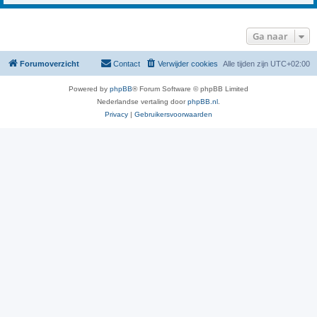
Ga naar
Forumoverzicht
Contact
Verwijder cookies
Alle tijden zijn
UTC+02:00
Powered by
phpBB
® Forum Software © phpBB Limited
Nederlandse vertaling door
phpBB.nl
.
Privacy
|
Gebruikersvoorwaarden